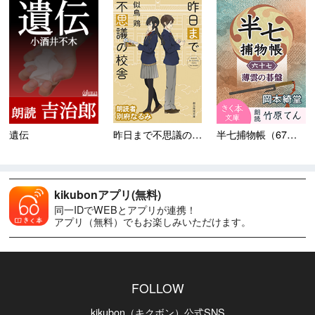
昨日まで不思議の校舎 ＜市立...
遺伝
半七捕物帳（67）薄雲の碁盤
kikubonアプリ(無料)
同一IDでWEBとアプリが連携！
アプリ（無料）でもお楽しみいただけます。
FOLLOW
kikubon（キクボン）公式SNS