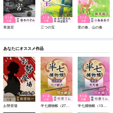
草迷宮
三つの宝
里の春、山の春
あなたにオススメ作品
お勢登場
半七捕物帳（27）化け銀杏
半七捕物帳（13）弁天娘