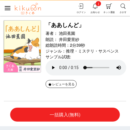
i
ログイン
お知らせ
ネット通販
さがす
「ああしんど」
著者：
池田蕉園
朗読：
井田愛里紗
総朗読時間：2分39秒
ジャンル：
推理・ミステリ・サスペンス
サンプル試聴:
レビューを見る
一括購入(無料)