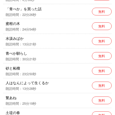
ますが、作品の時代背景と著者の意図を尊重し、その
「青べか」を買った話
ままの形で配信いたします。
無料
朗読時間：22分26秒
蜜柑の木
無料
朗読時間：24分54秒
水汲みばか
無料
朗読時間：13分21秒
青べか馴らし
無料
朗読時間：30分21秒
砂と柘榴
無料
朗読時間：23分50秒
人はなんによって生くるか
無料
朗読時間：13分28秒
繁あね
無料
朗読時間：25分19秒
土堤の春