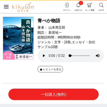
i
ログイン
お知らせ
ネット通販
さがす
青べか物語
著者：
山本周五郎
朗読：
新居祐一
総朗読時間：9時間58分35秒
ジャンル：
文学・詩歌
,
エッセイ・自伝
サンプル試聴:
レビューを見る
一括購入(無料)