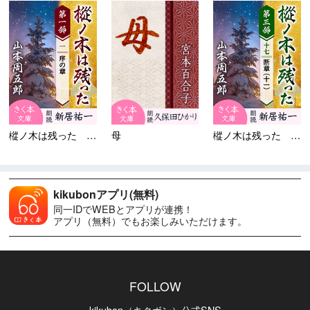
樅ノ木は残った 第一部 ＜一...
母
樅ノ木は残った 第三部 ＜十...
kikubonアプリ(無料)
同一IDでWEBとアプリが連携！
アプリ（無料）でもお楽しみいただけます。
FOLLOW
kikubon（キクボン）公式SNS