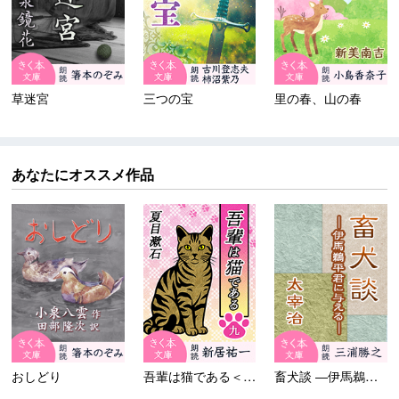
草迷宮
三つの宝
里の春、山の春
あなたにオススメ作品
おしどり
吾輩は猫である＜九＞
畜犬談 ―伊馬鵜平君に与える...