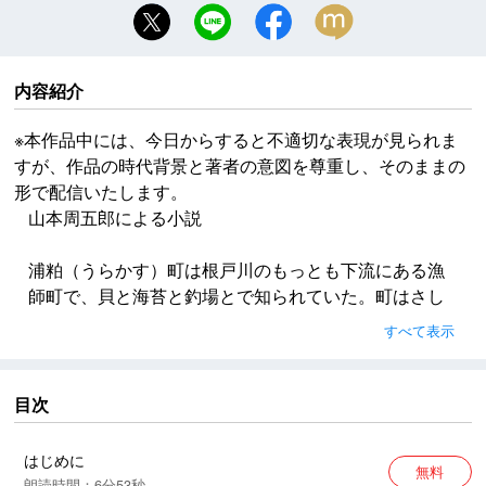
内容紹介
※本作品中には、今日からすると不適切な表現が見られま
すが、作品の時代背景と著者の意図を尊重し、そのままの
形で配信いたします。
山本周五郎による小説
浦粕（うらかす）町は根戸川のもっとも下流にある漁
師町で、貝と海苔と釣場とで知られていた。町はさし
て大きくはないが、貝の罐詰（かんづめ）工場と、貝
すべて表示
殻を焼いて石灰を作る工場と、冬から春にかけて無数
にできる海苔干し場と、そして、魚釣りに来る客のた
めの釣舟屋と、ごったくやといわれる小料理屋の多い
目次
のが、他の町とは違った性格をみせていた。
はじめに
無料
※本作品中には、今日からすると不適切な表現が見られ
朗読時間：6分53秒