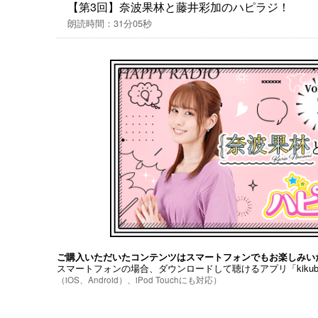
【第3回】奈波果林と藤井彩加のハピラジ！
▼【パーソナリティ】
朗読時間：31分05秒
奈波 果林（Karin Nanami）
誕生日：1月7日
出身地：北海道
方言：北海道弁
血液型：A型
趣味・特技：ミニチュアフィギュア収集、スポ
護士免許
藤井 彩加（Ayaka Fujii）
誕生日：8月16日
出身地：茨城県
血液型：O型
趣味・特技：ご飯を食べること、楽器（トラン
ご購入いただいたコンテンツはスマートフォンでもお楽しみい
スマートフォンの場合、ダウンロードして聴けるアプリ「kiku
▼『ハピラジ！』とは
（iOS、Android）、iPod Touchにも対応）
ハピラジ！は2013年から放送している声優＆
ハピラジ！YouTubeチャンネルはこちら