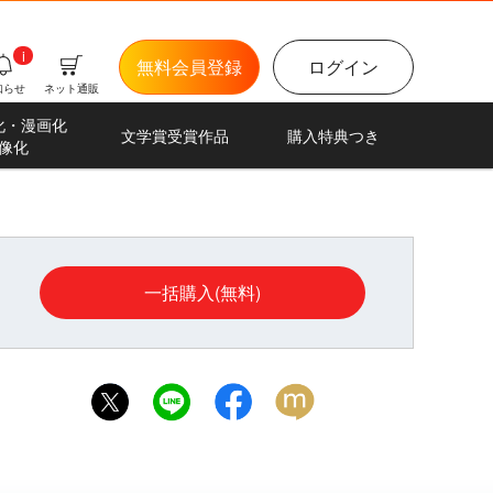
i
無料会員登録
ログイン
知らせ
ネット通販
化・漫画化
文学賞受賞作品
購入特典つき
像化
一括購入(無料)