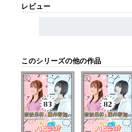
レビュー
https://www.youtube.com/@rrjradio
ハピラジ！はペットショップに行く前にペット
締め切りなどの情報はハピラジ公式「X」にて
https://x.com/rrjradio
このシリーズの他の作品