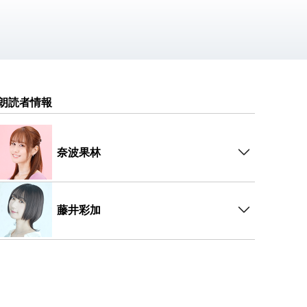
朗読者情報
奈波果林
藤井彩加