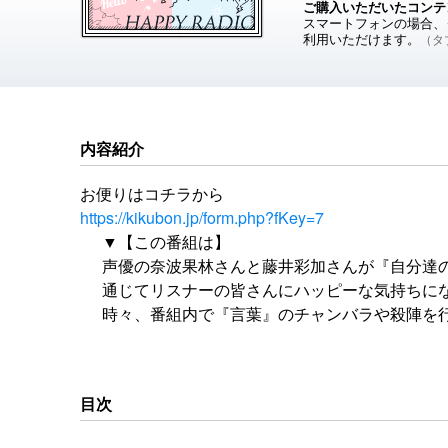
ご購入いただいたコンテ
スマートフォンの場合、ダ
利用いただけます。
（タブ
内容紹介
お便りはコチラから
https://kikubon.jp/form.php?fKey=7
▼【この番組は】
声優の奈波果林さんと藤井彩加さんが『自分達
通じてリスナーの皆さんにハッピーな気持ちに
時々、番組内で『言葉』のチャンバラや殺陣を
リスナーの皆に元気を出して貰ったり＆逆に励
お便りはコチラから
https://kikubon.jp/form.php?fKey=7
目次
楽曲提供：ハサミマン / 後藤まりこ