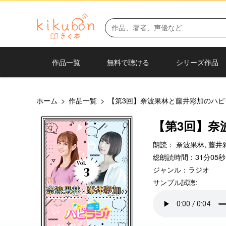
作品一覧
無料で聴ける
シリーズ作品
ホーム
>
作品一覧
>
【第3回】奈波果林と藤井彩加のハピ
【第3回】奈
朗読：
奈波果林,
藤井
総朗読時間：31分05秒
ジャンル：
ラジオ
サンプル試聴: