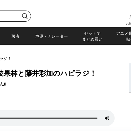
お
セットで
アニメ
著者
声優・ナレーター
まとめ買い
映
ラジ！
波果林と藤井彩加のハピラジ！
彩加