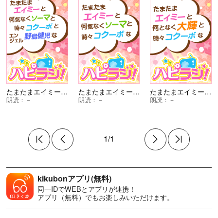
たまたまエイミーと何気なくソーマと時々コクーボとエンジェル野島健児なハッピーRADIO！
たまたまエイミーと何気なくソーマと時々コクーボなハッピーRADIO!
たまたまエイミーと何となく大輝と時々コクーボなハッピーRADIO!
朗読：
－
朗読：
－
朗読：
－
1/1
kikubonアプリ(無料)
同一IDでWEBとアプリが連携！
アプリ（無料）でもお楽しみいただけます。