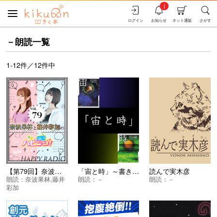
i
ログイン
お知らせ
ネット通販
さがす
－朗読一覧
1-12件／12件中
【第79回】奈波果林と藤井彩加のハピラジ！
「宙と時」～書き下ろしSFアンソロジー『宙（そら）を数える』『時を歩く』刊行記念ラジオ～
読んで実木彦
朗読：
奈波果林
,
藤井
朗読：
－
朗読：
－
彩加