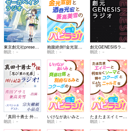
東京創元社presents 『エンタングル：ガール』刊行記念 創元ゼーガペイン・ラジオ
抱腹絶倒!!金光宣明と酒巻光宏と兼高美雪のハピラジ！
創元GENESISラジオ
朗読：
－
朗読：
－
朗読：
－
「真田十勇士 外伝 忍び里の兄弟」刊行記念ラジオ！（出演：真田アサミさん、兼高美雪さん スペシャルゲスト：宗矢樹頼さん、小前亮先生）
いけながあいみと斉藤壮馬と別府なるみとコクーボのハピラジ
たまたまエイミーと何気なくソーマと時々コクーボとにょんびりニャルミなハッピーRADIO！
朗読：
－
朗読：
－
朗読：
－