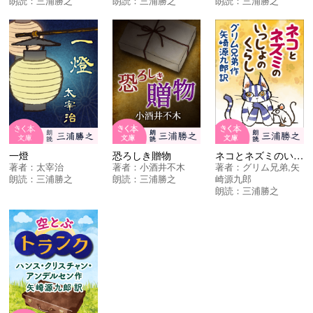
朗読：
三浦勝之
朗読：
三浦勝之
朗読：
三浦勝之
一燈
恐ろしき贈物
ネコとネズミのいっしょのくらし
著者：
太宰治
著者：
小酒井不木
著者：
グリム兄弟
,
矢
朗読：
三浦勝之
朗読：
三浦勝之
崎源九郎
朗読：
三浦勝之