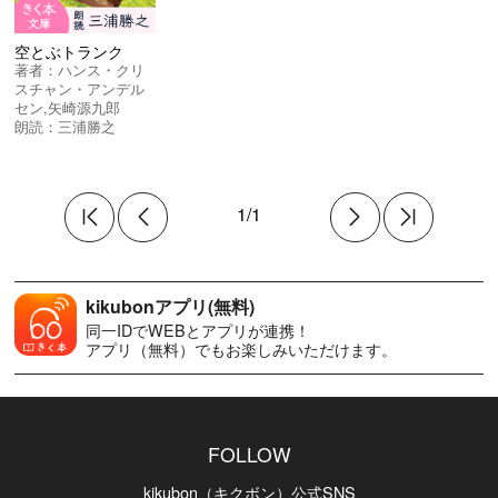
空とぶトランク
著者：
ハンス・クリ
スチャン・アンデル
セン
,
矢崎源九郎
朗読：
三浦勝之
1/1
kikubonアプリ(無料)
同一IDでWEBとアプリが連携！
アプリ（無料）でもお楽しみいただけます。
FOLLOW
kikubon（キクボン）公式SNS