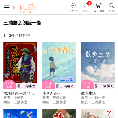
i
ログイン
お知らせ
ネット通販
さがす
三浦勝之朗読一覧
1-13件／13件中
悟浄歎異 ―沙門悟浄の手記―
小さき者へ
散歩生活
著者：
中島敦
著者：
有島武郎
著者：
中原中也
朗読：
三浦勝之
朗読：
三浦勝之
朗読：
三浦勝之