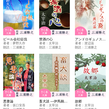
ビール会社征伐
禁酒の心
アンドロギュノスの裔
著者：
夢野久作
著者：
太宰治
著者：
渡辺温
朗読：
三浦勝之
朗読：
三浦勝之
朗読：
三浦勝之
悪妻論
畜犬談 ―伊馬鵜平君に与える―
故郷
著者：
坂口安吾
著者：
太宰治
著者：
太宰治