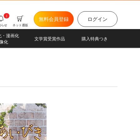
i
無料会員登録
ログイン
知らせ
ネット通販
化・漫画化
文学賞受賞作品
購入特典つき
像化