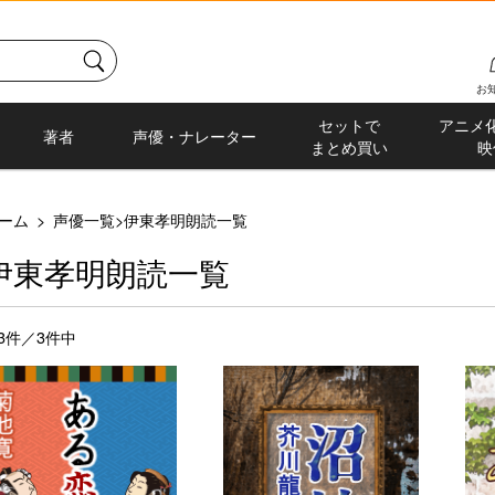
お
セットで
アニメ
著者
声優・ナレーター
まとめ買い
映
ーム
>
声優一覧
>
伊東孝明朗読一覧
伊東孝明朗読一覧
-3件／3件中