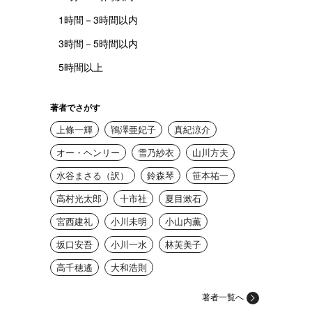
1時間－3時間以内
3時間－5時間以内
5時間以上
著者でさがす
上條一輝
鴇澤亜妃子
真紀涼介
オー・ヘンリー
雪乃紗衣
山川方夫
水谷まさる（訳）
鈴森琴
笹本祐一
高村光太郎
十市社
夏目漱石
宮西建礼
小川未明
小山内薫
坂口安吾
小川一水
林芙美子
高千穂遙
大和浩則
著者一覧へ