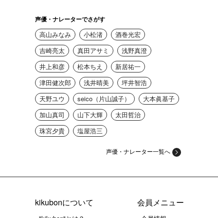
声優・ナレーターでさがす
高山みなみ
小松渚
酒巻光宏
吉崎亮太
真田アサミ
浅野真澄
井上和彦
松本ちえ
新居祐一
津田健次郎
浅井晴美
坪井智浩
天野ユウ
seico（片山誠子）
大本眞基子
加山真司
山下大輝
太田哲治
珠宮夕貴
塩屋浩三
声優・ナレーター一覧へ
kikubonについて
会員メニュー