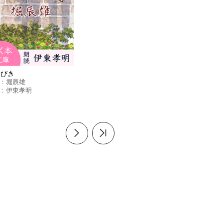
いびき
：
堀辰雄
：
伊東孝明