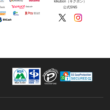
kikubon（キクボン）
公式SNS