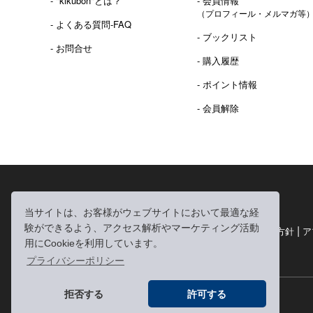
- "kikubon"とは？
- 会員情報
（プロフィール・メルマガ等
- よくある質問-FAQ
- ブックリスト
- お問合せ
- 購入履歴
- ポイント情報
- 会員解除
2016年 熊本地震 義捐金 チャリティ販売ご報告
当サイトは、お客様がウェブサイトにおいて最適な経
験ができるよう、アクセス解析やマーケティング活動
|
|
|
利用規約
個人情報の取り扱いについて
個人情報保護方針
ア
用にCookieを利用しています。
|
特定商取引法に基づく表記
お問い合わせ
プライバシーポリシー
拒否する
許可する