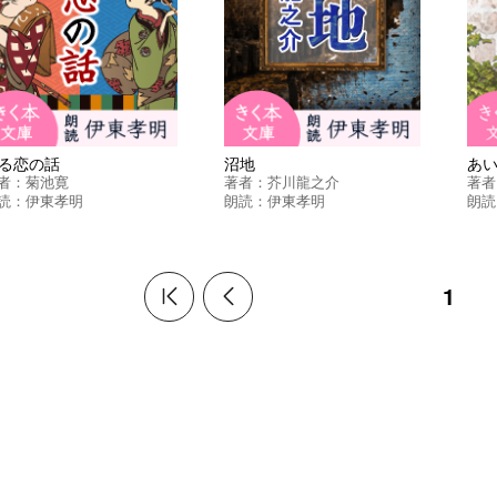
る恋の話
沼地
あ
者：
菊池寛
著者：
芥川龍之介
著者
読：
伊東孝明
朗読：
伊東孝明
朗読
1