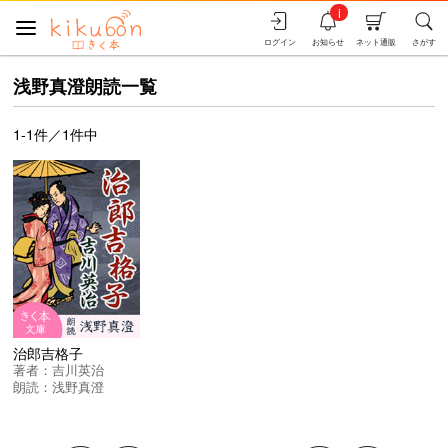
i
ログイン
お知らせ
ネット通販
さがす
浅野真澄朗読一覧
1-1件／1件中
治郎吉格子
著者：
吉川英治
朗読：
浅野真澄