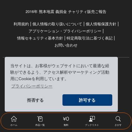
2016年 熊本地震 義捐金 チャリティ販売ご報告
|
|
|
利用規約
個人情報の取り扱いについて
個人情報保護方針
|
アプリケーション・プライバシーポリシー
|
|
情報セキュリティ基本方針
特定商取引法に基づく表記
お問い合わせ
当サイトは、お客様がウェブサイトにおいて最適な経
© RRJ Inc.
験ができるよう、アクセス解析やマーケティング活動
（kikubon/キクボン/きく本/きくほん/キクホン）は
用にCookieを利用しています。
株式会社RRJの登録商標です。
プライバシーポリシー
※当サイトへのリンクは、どうぞご自由にお貼りください
拒否する
許可する
ホーム
作品一覧
無料
ブックリスト
さがす