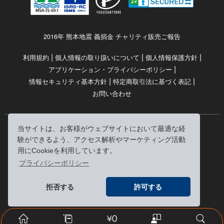
2016年 熊本地震 義捐金 チャリティ販売ご報告
|
|
|
利用規約
個人情報の取り扱いについて
個人情報保護方針
|
アプリケーション・プライバシーポリシー
|
|
情報セキュリティ基本方針
特定商取引法に基づく表記
お問い合わせ
当サイトは、お客様がウェブサイトにおいて最適な経
© RRJ Inc.
験ができるよう、アクセス解析やマーケティング活動
（kikubon/キクボン/きく本/きくほん/キクホン）は
用にCookieを利用しています。
株式会社RRJの登録商標です。
プライバシーポリシー
※当サイトへのリンクは、どうぞご自由にお貼りください
拒否する
許可する