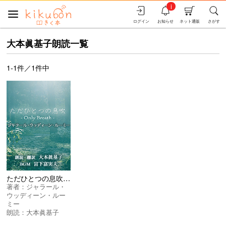
i
ログイン
お知らせ
ネット通販
さがす
大本眞基子朗読一覧
1-1件／1件中
ただひとつの息吹 -Only Breath-
著者：
ジャラール・
ウッディーン・ルー
ミー
朗読：
大本眞基子