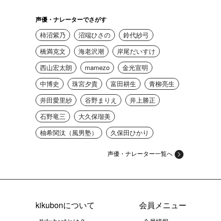
声優・ナレーターでさがす
柿沼紫乃
沼端ひさの
鈴代紗弓
橋満克文
海老沢潮
岸尾だいすけ
西山宏太朗
mamezo
金光宣明
中博史
珠宮夕貴
富田耕生
青柳亮生
井田愛里紗
谷野まりえ
井上勝正
石野竜三
大久保瑠美
柚希関汰（風男塾）
久保田ひかり
声優・ナレーター一覧へ
kikubonについて
会員メニュー