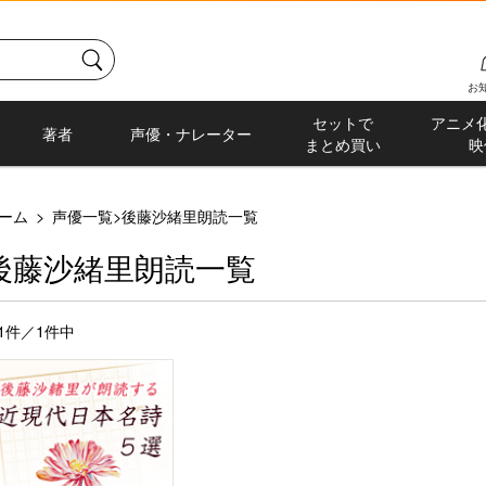
お
セットで
アニメ
著者
声優・ナレーター
まとめ買い
映
ーム
>
声優一覧
>
後藤沙緒里朗読一覧
後藤沙緒里朗読一覧
-1件／1件中