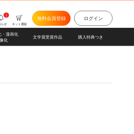
i
無料会員登録
ログイン
知らせ
ネット通販
化・漫画化
文学賞受賞作品
購入特典つき
像化