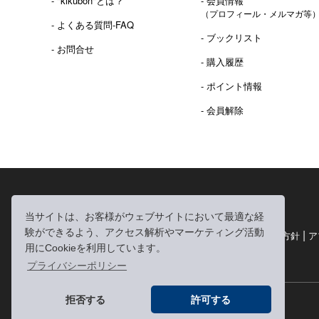
- "kikubon"とは？
- 会員情報
（プロフィール・メルマガ等
- よくある質問-FAQ
- ブックリスト
- お問合せ
- 購入履歴
- ポイント情報
- 会員解除
2016年 熊本地震 義捐金 チャリティ販売ご報告
当サイトは、お客様がウェブサイトにおいて最適な経
験ができるよう、アクセス解析やマーケティング活動
|
|
|
利用規約
個人情報の取り扱いについて
個人情報保護方針
ア
用にCookieを利用しています。
|
特定商取引法に基づく表記
お問い合わせ
プライバシーポリシー
拒否する
許可する