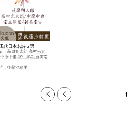
現代日本名詩５選
者：
萩原朔太郎
,
高村光太
,
中原中也
,
室生犀星
,
新美南
読：
後藤沙緒里
1