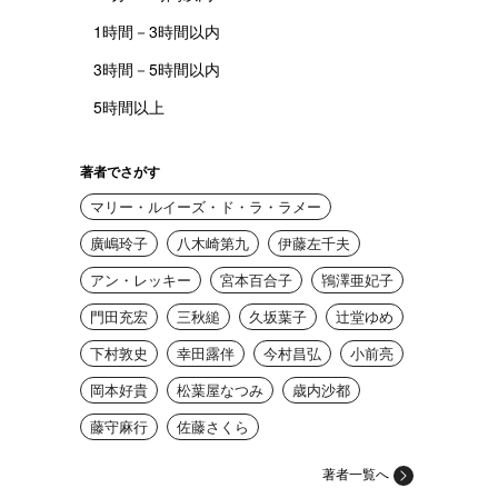
1時間－3時間以内
3時間－5時間以内
5時間以上
著者でさがす
マリー・ルイーズ・ド・ラ・ラメー
廣嶋玲子
八木崎第九
伊藤左千夫
アン・レッキー
宮本百合子
鴇澤亜妃子
門田充宏
三秋縋
久坂葉子
辻堂ゆめ
下村敦史
幸田露伴
今村昌弘
小前亮
岡本好貴
松葉屋なつみ
歳内沙都
藤守麻行
佐藤さくら
著者一覧へ