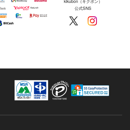
kikubon（キクボン）
公式SNS