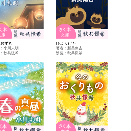
ほおずき
ひよりげた
：
小川未明
著者：
新美南吉
：
秋共憬希
朗読：
秋共憬希