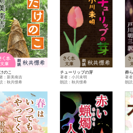
けのこ
チューリップの芽
葬
者：
新美南吉
著者：
小川未明
著者
読：
秋共憬希
朗読：
秋共憬希
朗読