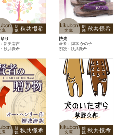
の祭り
快走
：
新美南吉
著者：
岡本 かの子
：
秋共憬希
朗読：
秋共憬希