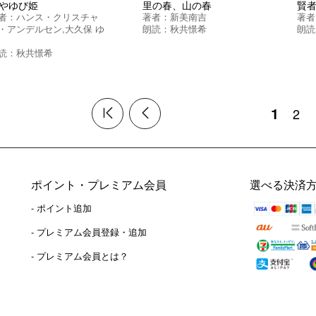
やゆび姫
里の春、山の春
賢
者：
ハンス・クリスチャ
著者：
新美南吉
著者
・アンデルセン
,
大久保 ゆ
朗読：
秋共憬希
朗読
読：
秋共憬希
1
2
ポイント・プレミアム会員
選べる決済
- ポイント追加
）
- プレミアム会員登録・追加
- プレミアム会員とは？