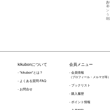
お
著
ン
う
朗
kikubonについて
会員メニュー
- "kikubon"とは？
- 会員情報
（プロフィール・メルマガ等
- よくある質問-FAQ
- ブックリスト
- お問合せ
- 購入履歴
- ポイント情報