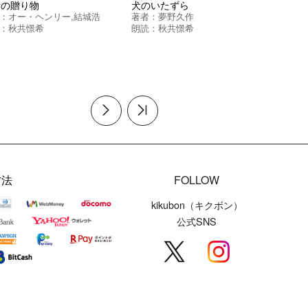
者の贈り物
犬のいたずら
：
オー・ヘンリー
,
結城浩
著者：
夢野久作
：
秋共憬希
朗読：
秋共憬希
方法
FOLLOW
kikubon（キクボン）
公式SNS