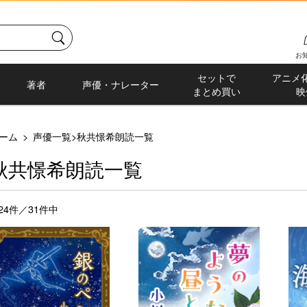
お
セットで
アニメ
著者
声優・ナレーター
まとめ買い
映
ーム
>
声優一覧
>
秋共憬希朗読一覧
秋共憬希朗読一覧
-24件／31件中