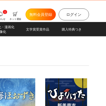
i
無料会員登録
ログイン
知らせ
ネット通販
化・漫画化
文学賞受賞作品
購入特典つき
像化