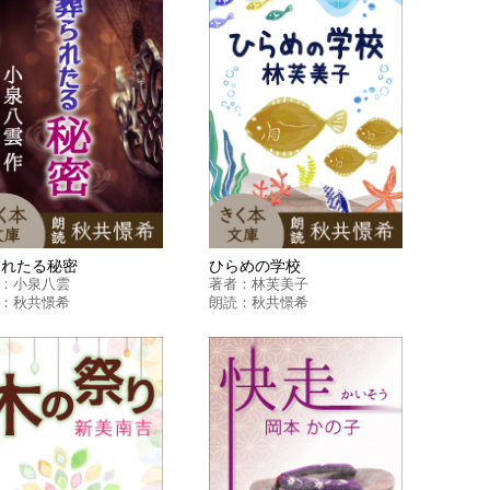
られたる秘密
ひらめの学校
：
小泉八雲
著者：
林芙美子
：
秋共憬希
朗読：
秋共憬希