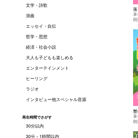
文学・詩歌
落
著
浪曲
朗
エッセイ・自伝
哲学・思想
経済・社会小説
大人も子どもも楽しめる
エンターテインメント
ヒーリング
ラジオ
インタビュー他スペシャル音源
蟹
著
再生時間でさがす
朗
30分以内
30分－1時間以内