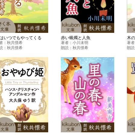
はいつでもやってくる
赤い蝋燭と人魚
木
者：
秋共憬希
著者：
小川未明
著者
読：
秋共憬希
朗読：
秋共憬希
朗読