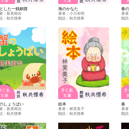
とした一銭銅貨
海のかなた
春
者：
新美南吉
著者：
小川未明
著者
読：
秋共憬希
朗読：
秋共憬希
朗読
のしょうばい
絵本
春
者：
新美南吉
著者：
林芙美子
著者
読：
秋共憬希
朗読：
秋共憬希
朗読