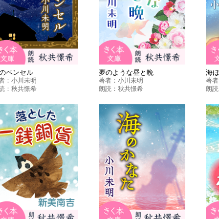
のペンセル
夢のような昼と晩
海
者：
小川未明
著者：
小川未明
著者
読：
秋共憬希
朗読：
秋共憬希
朗読