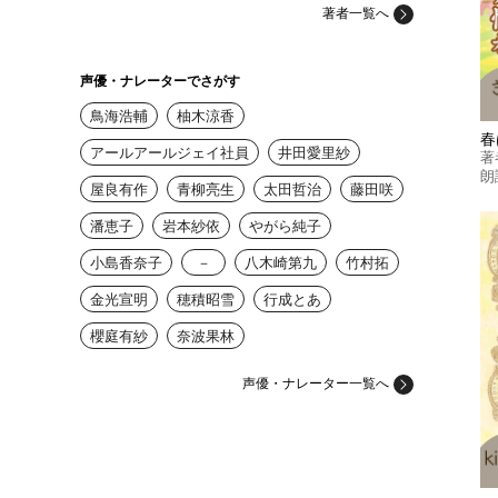
著者一覧へ
声優・ナレーターでさがす
鳥海浩輔
柚木涼香
春
アールアールジェイ社員
井田愛里紗
著
朗
屋良有作
青柳亮生
太田哲治
藤田咲
潘恵子
岩本紗依
やがら純子
小島香奈子
－
八木崎第九
竹村拓
金光宣明
穂積昭雪
行成とあ
櫻庭有紗
奈波果林
声優・ナレーター一覧へ