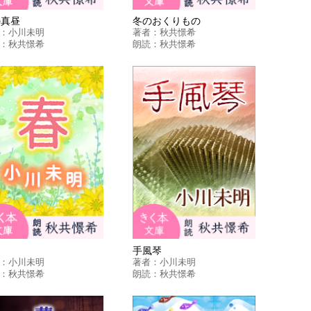
の真昼
冬のおくりもの
：
小川未明
著者：
秋共憬希
：
秋共憬希
朗読：
秋共憬希
手風琴
：
小川未明
著者：
小川未明
：
秋共憬希
朗読：
秋共憬希