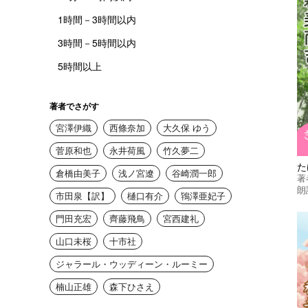
1時間－3時間以内
3時間－5時間以内
5時間以上
著者でさがす
宮澤伊織
西條奈加
大久保 ゆう
菅原和也
永井荷風
竹久夢二
た
倉橋由美子
浅ノ宮遼
谷崎潤一郎
著
朗
市田泉【訳】
樋口有介
鴇澤亜妃子
門田充宏
齊藤飛鳥
宮西建礼
山口未桜
十市社
ジャラール・ウッディーン・ルーミー
楠山正雄
森下ひさえ