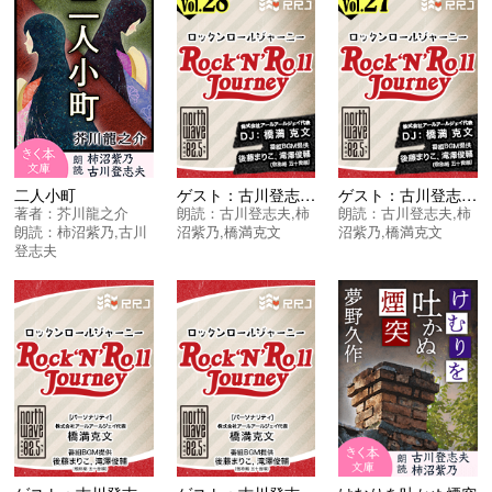
二人小町
ゲスト：古川登志夫さん 柿沼紫乃さん【第28回】Rock’N’Roll Journey
ゲスト：古川登志夫さん 柿沼紫乃さん【第27回】Rock’N’Roll Journey
著者：
芥川龍之介
朗読：
古川登志夫
,
柿
朗読：
古川登志夫
,
柿
朗読：
柿沼紫乃
,
古川
沼紫乃
,
橋満克文
沼紫乃
,
橋満克文
登志夫