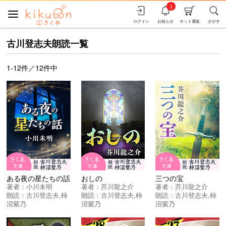
i
ログイン
お知らせ
ネット通販
さがす
古川登志夫朗読一覧
1-12件／12件中
ある夜の星たちの話
おしの
三つの宝
著者：
小川未明
著者：
芥川龍之介
著者：
芥川龍之介
朗読：
古川登志夫
,
柿
朗読：
古川登志夫
,
柿
朗読：
古川登志夫
,
柿
沼紫乃
沼紫乃
沼紫乃