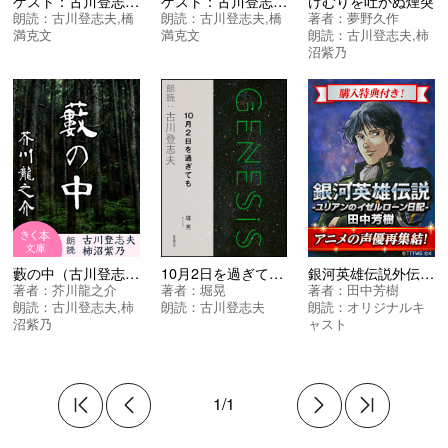
ゲスト：古川登志夫さん【第13回】Rock’N’Roll Journey
ゲスト：古川登志夫さん【第12回】Rock’N’Roll Journey
けむりを吐かぬ煙突
朗読：
古川登志夫
,
橋
朗読：
古川登志夫
,
橋
著者：
夢野久作
満克文
満克文
朗読：
古川登志夫
,
柿
沼紫乃
藪の中（古川登志夫、柿沼紫乃）
10月2日を過ぎても ＜Ｇｅｎｅｓｉｓ 一万年の午後＞
銀河英雄伝説外伝 ユリアンのイゼルローン日記 オリジナルキャスト版
著者：
芥川龍之介
著者：
堀晃
著者：
田中芳樹
朗読：
古川登志夫
,
柿
朗読：
古川登志夫
朗読：
オリジナルキ
沼紫乃
ャスト
1/1