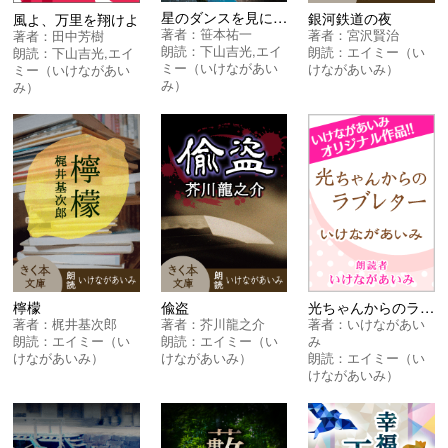
星のダンスを見においで 地球戦闘編
銀河鉄道の夜
風よ、万里を翔けよ
著者：
笹本祐一
著者：
宮沢賢治
著者：
田中芳樹
朗読：
下山吉光
,
エイ
朗読：
エイミー（い
朗読：
下山吉光
,
エイ
ミー（いけながあい
けながあいみ）
ミー（いけながあい
み）
み）
檸檬
偸盗
光ちゃんからのラブレター
著者：
梶井基次郎
著者：
芥川龍之介
著者：
いけながあい
朗読：
エイミー（い
朗読：
エイミー（い
み
けながあいみ）
けながあいみ）
朗読：
エイミー（い
けながあいみ）