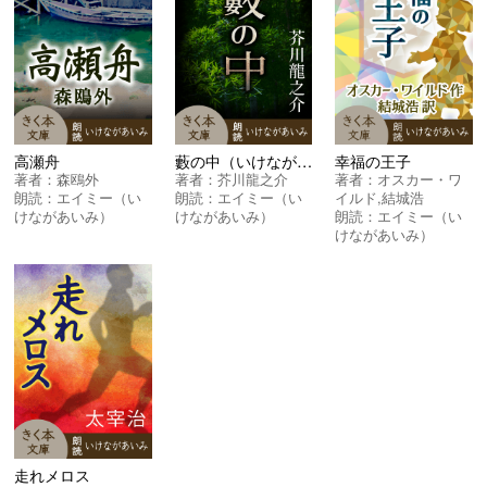
高瀬舟
藪の中（いけながあいみ）
幸福の王子
著者：
森鴎外
著者：
芥川龍之介
著者：
オスカー・ワ
朗読：
エイミー（い
朗読：
エイミー（い
イルド
,
結城浩
けながあいみ）
けながあいみ）
朗読：
エイミー（い
けながあいみ）
走れメロス