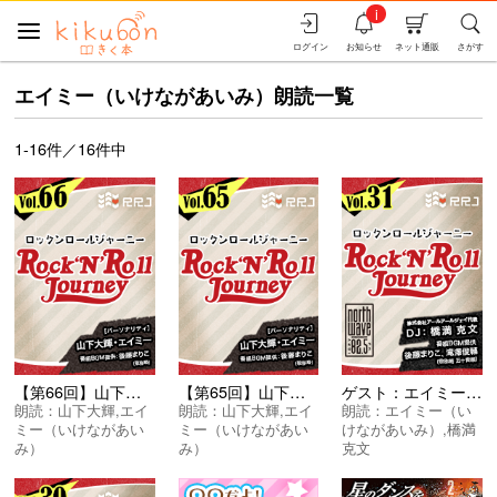
i
ログイン
お知らせ
ネット通販
さがす
エイミー（いけながあいみ）朗読一覧
1-16件／16件中
【第66回】山下大輝とエイミーのRock’N’Roll Journey
【第65回】山下大輝とエイミーのRock’N’Roll Journey
ゲスト：エイミーさん【第31回】Rock’N’Roll Journey
朗読：
山下大輝
,
エイ
朗読：
山下大輝
,
エイ
朗読：
エイミー（い
ミー（いけながあい
ミー（いけながあい
けながあいみ）
,
橋満
み）
み）
克文