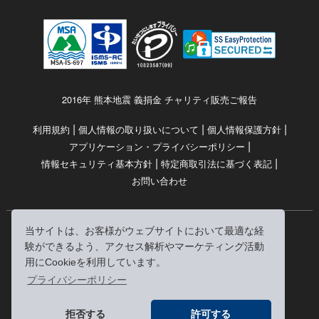
2016年 熊本地震 義捐金 チャリティ販売ご報告
|
|
|
利用規約
個人情報の取り扱いについて
個人情報保護方針
|
アプリケーション・プライバシーポリシー
|
|
情報セキュリティ基本方針
特定商取引法に基づく表記
お問い合わせ
当サイトは、お客様がウェブサイトにおいて最適な経
© RRJ Inc.
験ができるよう、アクセス解析やマーケティング活動
（kikubon/キクボン/きく本/きくほん/キクホン）は
用にCookieを利用しています。
株式会社RRJの登録商標です。
プライバシーポリシー
※当サイトへのリンクは、どうぞご自由にお貼りください
拒否する
許可する