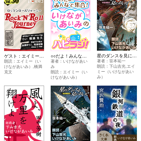
星のダンスを見においで 宇宙海賊編
ゲスト：エイミーさん【第30回】Rock’N’Roll Journey
○○だよ！みんなで集合！いけながあいみのハピラジ！
著者：
笹本祐一
朗読：
エイミー（い
著者：
いけながあい
朗読：
下山吉光
,
エイ
けながあいみ）
,
橋満
み
ミー（いけながあい
克文
朗読：
エイミー（い
み）
けながあいみ）