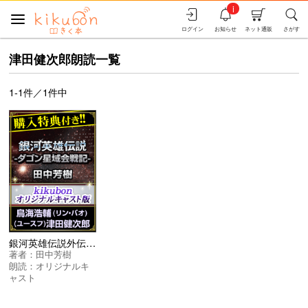
i
ログイン
お知らせ
ネット通販
さがす
津田健次郎朗読一覧
1-1件／1件中
銀河英雄伝説外伝 ダゴン星域会戦記 オリジナルキャスト版
著者：
田中芳樹
朗読：
オリジナルキ
ャスト