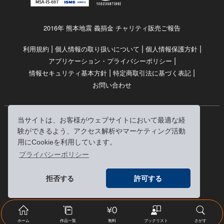
2016年 熊本地震 義捐金 チャリティ販売ご報告
|
|
|
利用規約
個人情報の取り扱いについて
個人情報保護方針
|
アプリケーション・プライバシーポリシー
|
|
情報セキュリティ基本方針
特定商取引法に基づく表記
お問い合わせ
当サイトは、お客様がウェブサイトにおいて最適な経
© RRJ Inc.
験ができるよう、アクセス解析やマーケティング活動
（kikubon/キクボン/きく本/きくほん/キクホン）は
用にCookieを利用しています。
株式会社RRJの登録商標です。
プライバシーポリシー
※当サイトへのリンクは、どうぞご自由にお貼りください
拒否する
許可する
ホーム
作品一覧
無料
ブックリスト
さがす