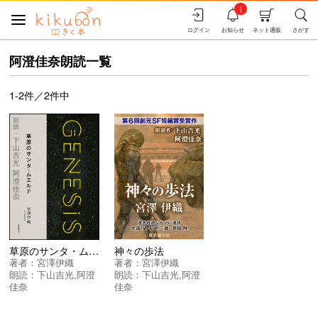
i
ログイン
お知らせ
ネット通販
さがす
阿澄佳奈朗読一覧
1-2件／2件中
神々の歩法
草原のサンタ・ムエルテ ＜Ｇｅｎｅｓｉｓ 一万年の午後＞
著者：
宮澤伊織
著者：
宮澤伊織
朗読：
下山吉光
,
阿澄
朗読：
下山吉光
,
阿澄
佳奈
佳奈