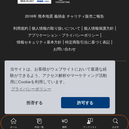
2016年 熊本地震 義捐金 チャリティ販売ご報告
|
|
|
利用規約
個人情報の取り扱いについて
個人情報保護方針
|
アプリケーション・プライバシーポリシー
|
|
情報セキュリティ基本方針
特定商取引法に基づく表記
お問い合わせ
当サイトは、お客様がウェブサイトにおいて最適な経
© RRJ Inc.
験ができるよう、アクセス解析やマーケティング活動
（kikubon/キクボン/きく本/きくほん/キクホン）は
用にCookieを利用しています。
株式会社RRJの登録商標です。
プライバシーポリシー
※当サイトへのリンクは、どうぞご自由にお貼りください
拒否する
許可する
ホーム
作品一覧
無料
ブックリスト
さがす