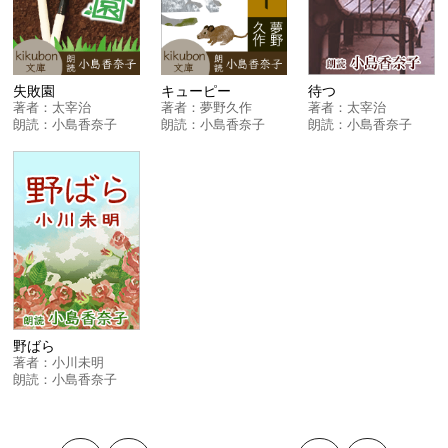
失敗園
キューピー
待つ
著者：
太宰治
著者：
夢野久作
著者：
太宰治
朗読：
小島香奈子
朗読：
小島香奈子
朗読：
小島香奈子
野ばら
著者：
小川未明
朗読：
小島香奈子