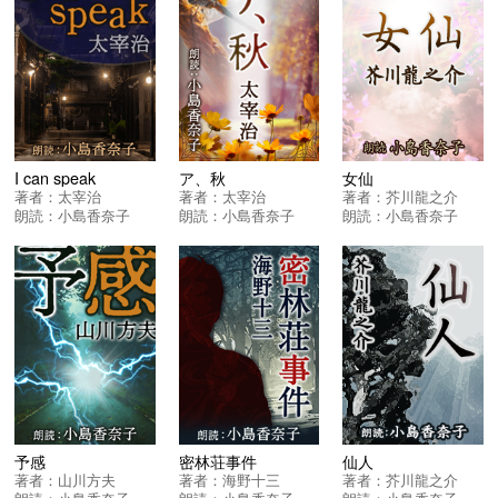
I can speak
ア、秋
女仙
著者：
太宰治
著者：
太宰治
著者：
芥川龍之介
朗読：
小島香奈子
朗読：
小島香奈子
朗読：
小島香奈子
予感
密林荘事件
仙人
著者：
山川方夫
著者：
海野十三
著者：
芥川龍之介