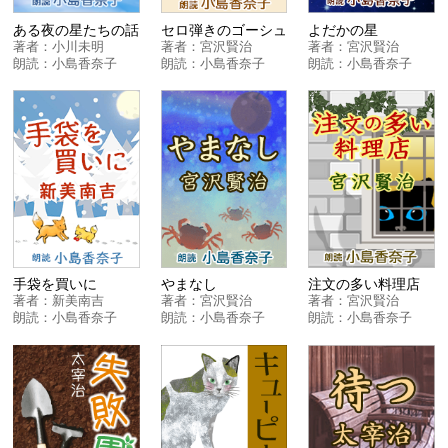
ある夜の星たちの話
セロ弾きのゴーシュ
よだかの星
著者：
小川未明
著者：
宮沢賢治
著者：
宮沢賢治
朗読：
小島香奈子
朗読：
小島香奈子
朗読：
小島香奈子
手袋を買いに
やまなし
注文の多い料理店
著者：
新美南吉
著者：
宮沢賢治
著者：
宮沢賢治
朗読：
小島香奈子
朗読：
小島香奈子
朗読：
小島香奈子