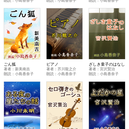
朗読：
小島香奈子
朗読：
小島香奈子
朗読：
小島香奈子
ごん狐
ピアノ
ざしき童子のはなし
著者：
新美南吉
著者：
芥川龍之介
著者：
宮沢賢治
朗読：
小島香奈子
朗読：
小島香奈子
朗読：
小島香奈子