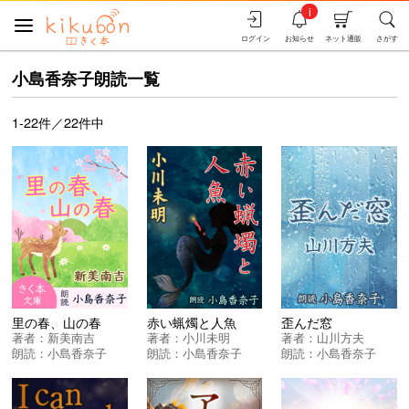
i
ログイン
お知らせ
ネット通販
さがす
小島香奈子朗読一覧
1-22件／22件中
里の春、山の春
赤い蝋燭と人魚
歪んだ窓
著者：
新美南吉
著者：
小川未明
著者：
山川方夫
朗読：
小島香奈子
朗読：
小島香奈子
朗読：
小島香奈子