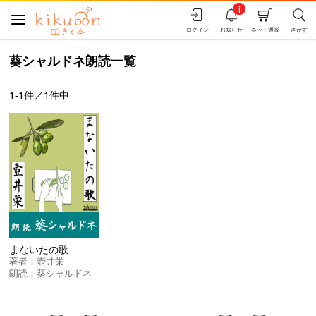
i
ログイン
お知らせ
ネット通販
さがす
葵シャルドネ朗読一覧
1-1件／1件中
まないたの歌
著者：
壺井栄
朗読：
葵シャルドネ