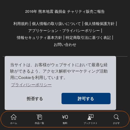
2016年 熊本地震 義捐金 チャリティ販売ご報告
|
|
|
利用規約
個人情報の取り扱いについて
個人情報保護方針
|
アプリケーション・プライバシーポリシー
|
|
情報セキュリティ基本方針
特定商取引法に基づく表記
お問い合わせ
当サイトは、お客様がウェブサイトにおいて最適な経
© RRJ Inc.
験ができるよう、アクセス解析やマーケティング活動
（kikubon/キクボン/きく本/きくほん/キクホン）は
用にCookieを利用しています。
株式会社RRJの登録商標です。
プライバシーポリシー
※当サイトへのリンクは、どうぞご自由にお貼りください
拒否する
許可する
ホーム
作品一覧
無料
ブックリスト
さがす