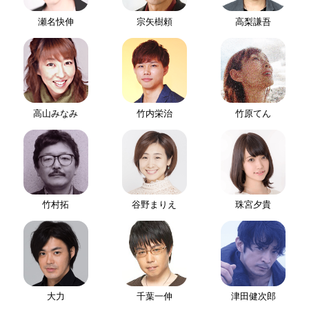
瀬名快伸
宗矢樹頼
高梨謙吾
高山みなみ
竹内栄治
竹原てん
竹村拓
谷野まりえ
珠宮夕貴
大力
千葉一伸
津田健次郎