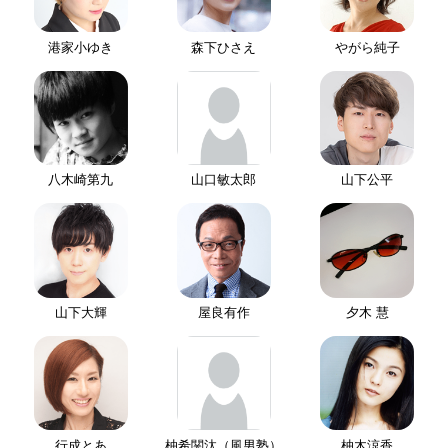
港家小ゆき
森下ひさえ
やがら純子
八木崎第九
山口敏太郎
山下公平
山下大輝
屋良有作
夕木 慧
行成とあ
柚希関汰（風男塾）
柚木涼香