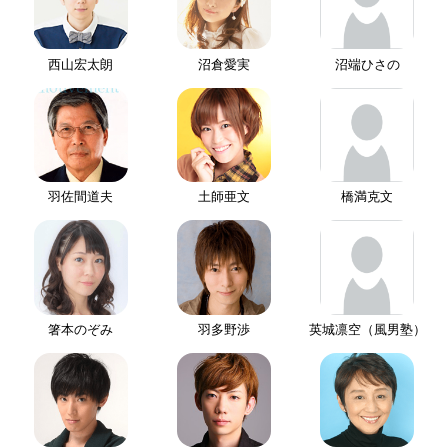
西山宏太朗
沼倉愛実
沼端ひさの
羽佐間道夫
土師亜文
橋満克文
箸本のぞみ
羽多野渉
英城凛空（風男塾）