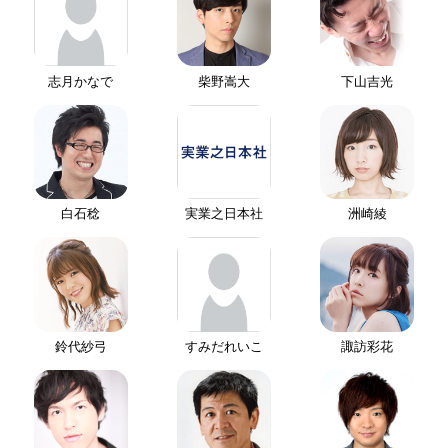
志月かなで
柴野嵩大
下山吉光
白石稔
実業之日本社
洲崎綾
鈴代紗弓
すみだれいこ
諏訪彩花