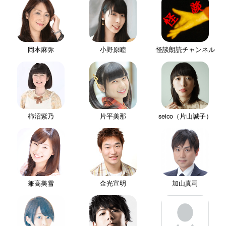
岡本麻弥
小野原睦
怪談朗読チャンネル
柿沼紫乃
片平美那
seico（片山誠子）
兼高美雪
金光宣明
加山真司