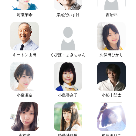
河瀬茉希
岸尾だいすけ
吉治郎
キートン山田
くぴぽ・まきちゃん
久保田ひかり
小泉瀬奈
小島香奈子
小杉十郎太
小松渚
後藤沙緒里
後藤まりこ