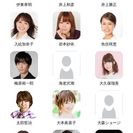
伊東孝明
井上和彦
井上勝正
入絵加奈子
岩本紗依
魚住咲恵
梅原裕一郎
海老沢潮
大久保瑠美
太田哲治
大本眞基子
大森ショージ