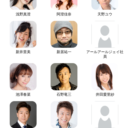
浅野真澄
阿澄佳奈
天野ユウ
新井里美
新居祐一
アールアールジェイ社
員
池澤春菜
石野竜三
井田愛里紗