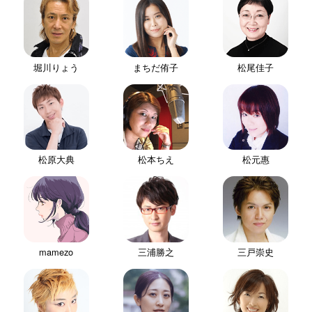
堀川りょう
まちだ侑子
松尾佳子
松原大典
松本ちえ
松元惠
mamezo
三浦勝之
三戸崇史