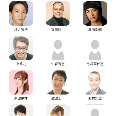
坪井智浩
富田耕生
鳥海浩輔
中博史
中森智恵
七星喜代恵
奈波果林
難波圭一
西村知道