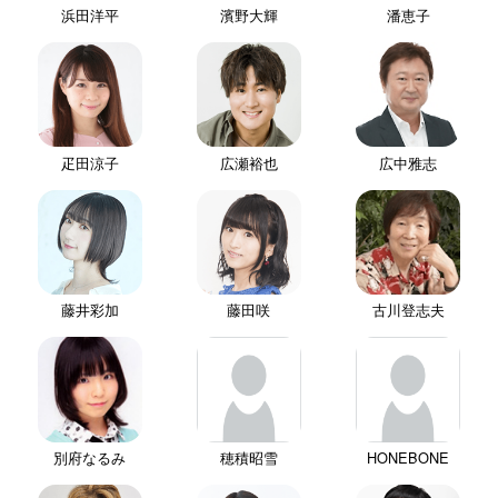
浜田洋平
濱野大輝
潘恵子
疋田涼子
広瀬裕也
広中雅志
藤井彩加
藤田咲
古川登志夫
別府なるみ
穂積昭雪
HONEBONE