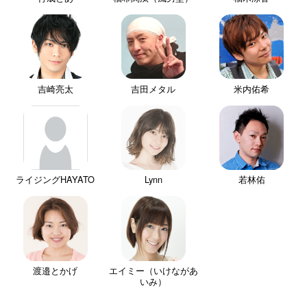
吉崎亮太
吉田メタル
米内佑希
ライジングHAYATO
Lynn
若林佑
渡邉とかげ
エイミー（いけながあ
いみ）