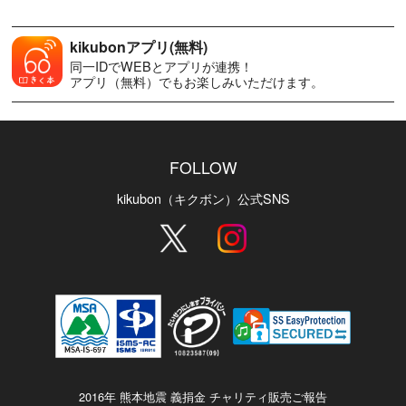
kikubonアプリ(無料)
同一IDでWEBとアプリが連携！
アプリ（無料）でもお楽しみいただけます。
FOLLOW
kikubon（キクボン）公式SNS
2016年 熊本地震 義捐金 チャリティ販売ご報告