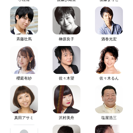
斉藤壮馬
榊原良子
酒巻光宏
櫻庭有紗
佐々木望
佐々木るん
真田アサミ
沢村美舟
塩屋浩三