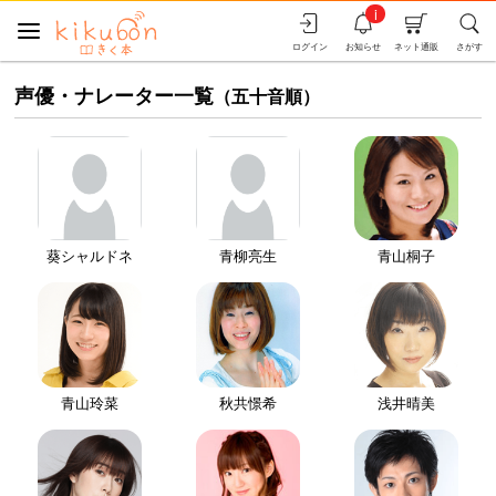
i
ログイン
お知らせ
ネット通販
さがす
声優・ナレーター一覧
（五十音順）
葵シャルドネ
青柳亮生
青山桐子
青山玲菜
秋共憬希
浅井晴美