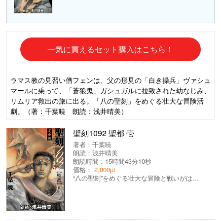
一気に買えるセット購入はこちら！
ラマス教の見習い僧フェンは、父の形見の「白き操兵」ヴァシュ
マールに乗って、「蒼狼鬼」ガシュガルに拉致された幼なじみ、
リムリア救出の旅に出る。「八の聖刻」をめぐる壮大な冒険活
劇。（著：千葉暁 朗読：浅井晴美）
聖刻1092 聖都 壱
著者：
千葉暁
朗読：
浅井晴美
朗読時間：15時間43分10秒
価格：
2,000pt
“八の聖刻”をめぐる壮大な冒険と戦いがは...