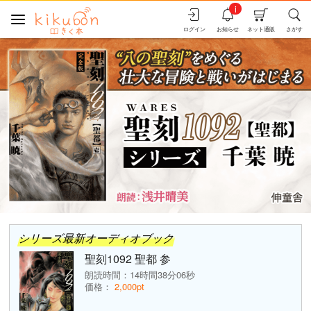
i
ログイン
お知らせ
ネット通販
さがす
シリーズ最新オーディオブック
聖刻1092 聖都 参
朗読時間：14時間38分06秒
価格：
2,000pt