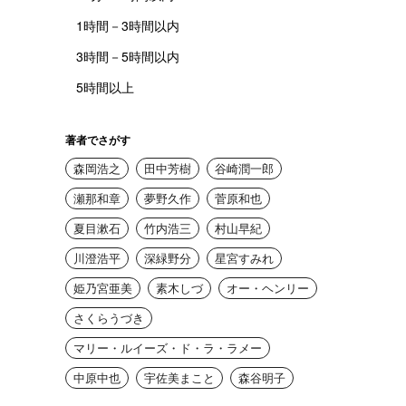
1時間－3時間以内
3時間－5時間以内
5時間以上
著者でさがす
森岡浩之
田中芳樹
谷崎潤一郎
瀬那和章
夢野久作
菅原和也
夏目漱石
竹内浩三
村山早紀
川澄浩平
深緑野分
星宮すみれ
姫乃宮亜美
素木しづ
オー・ヘンリー
さくらうづき
マリー・ルイーズ・ド・ラ・ラメー
中原中也
宇佐美まこと
森谷明子