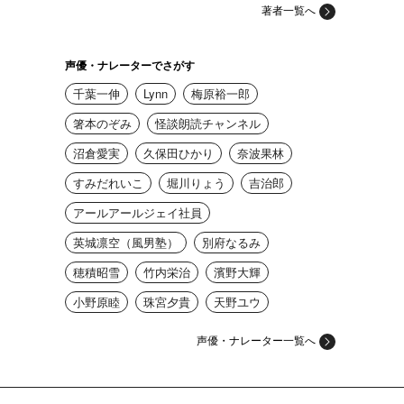
著者一覧へ
声優・ナレーターでさがす
千葉一伸
Lynn
梅原裕一郎
箸本のぞみ
怪談朗読チャンネル
沼倉愛実
久保田ひかり
奈波果林
すみだれいこ
堀川りょう
吉治郎
アールアールジェイ社員
英城凛空（風男塾）
別府なるみ
穂積昭雪
竹内栄治
濱野大輝
小野原睦
珠宮夕貴
天野ユウ
声優・ナレーター一覧へ