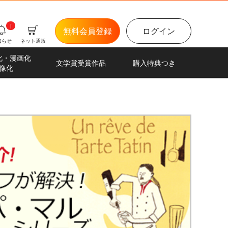
i
無料会員登録
ログイン
知らせ
ネット通販
化・漫画化
文学賞受賞作品
購入特典つき
像化