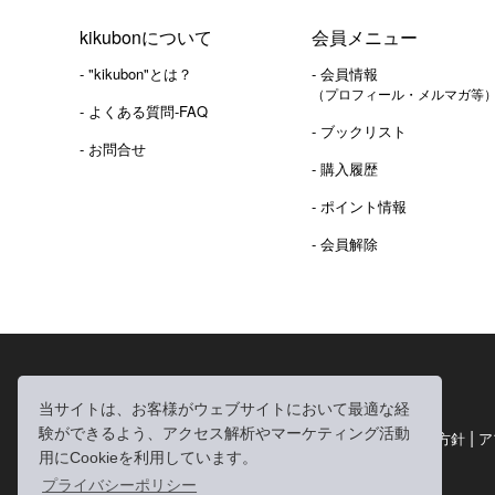
kikubonについて
会員メニュー
- "kikubon"とは？
- 会員情報
（プロフィール・メルマガ等
- よくある質問-FAQ
- ブックリスト
- お問合せ
- 購入履歴
- ポイント情報
- 会員解除
2016年 熊本地震 義捐金 チャリティ販売ご報告
当サイトは、お客様がウェブサイトにおいて最適な経
験ができるよう、アクセス解析やマーケティング活動
|
|
|
利用規約
個人情報の取り扱いについて
個人情報保護方針
ア
用にCookieを利用しています。
|
特定商取引法に基づく表記
お問い合わせ
プライバシーポリシー