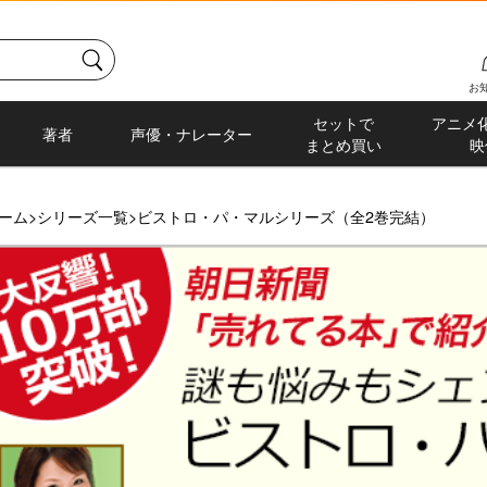
お
セットで
アニメ
著者
声優・ナレーター
まとめ買い
映
ーム
>
シリーズ一覧
>
ビストロ・パ・マルシリーズ（全2巻完結）