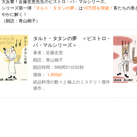
大反響！近藤史恵先生のビストロ・パ・マルシリーズ。
シリーズ第一弾
『タルト・タタンの夢』
は
10万部を突破！
客たちの巻
やかに解く！
（朗読：青山桐子）
タルト・タタンの夢 ＜ビストロ・
パ・マルシリーズ＞
著者：
近藤史恵
朗読：
青山桐子
朗読時間：5時間31分52秒
価格：
1,500pt
絶品料理の数々と極上のミステリ！傑作
連作...