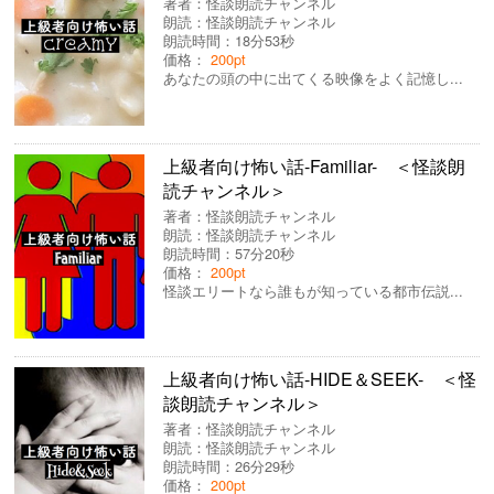
著者：
怪談朗読チャンネル
朗読：
怪談朗読チャンネル
朗読時間：18分53秒
価格：
200pt
あなたの頭の中に出てくる映像をよく記憶し...
上級者向け怖い話-Familiar- ＜怪談朗
読チャンネル＞
著者：
怪談朗読チャンネル
朗読：
怪談朗読チャンネル
朗読時間：57分20秒
価格：
200pt
怪談エリートなら誰もが知っている都市伝説...
上級者向け怖い話-HIDE＆SEEK- ＜怪
談朗読チャンネル＞
著者：
怪談朗読チャンネル
朗読：
怪談朗読チャンネル
朗読時間：26分29秒
価格：
200pt