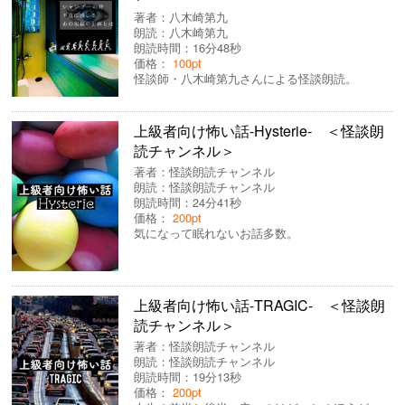
著者：
八木崎第九
朗読：
八木崎第九
朗読時間：16分48秒
価格：
100pt
怪談師・八木崎第九さんによる怪談朗読。
上級者向け怖い話-Hysterie- ＜怪談朗
読チャンネル＞
著者：
怪談朗読チャンネル
朗読：
怪談朗読チャンネル
朗読時間：24分41秒
価格：
200pt
気になって眠れないお話多数。
上級者向け怖い話-TRAGIC- ＜怪談朗
読チャンネル＞
著者：
怪談朗読チャンネル
朗読：
怪談朗読チャンネル
朗読時間：19分13秒
価格：
200pt