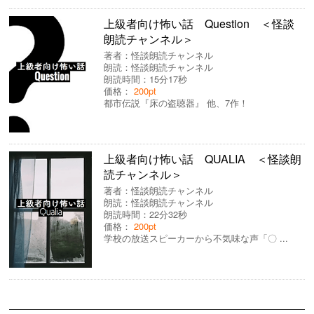
上級者向け怖い話 Question ＜怪談
朗読チャンネル＞
著者：
怪談朗読チャンネル
朗読：
怪談朗読チャンネル
朗読時間：15分17秒
価格：
200pt
都市伝説『床の盗聴器』 他、7作！
上級者向け怖い話 QUALIA ＜怪談朗
読チャンネル＞
著者：
怪談朗読チャンネル
朗読：
怪談朗読チャンネル
朗読時間：22分32秒
価格：
200pt
学校の放送スピーカーから不気味な声「〇 ...