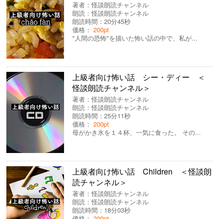
著者：
怪談朗読チャンネル
朗読：
怪談朗読チャンネル
朗読時間：20分45秒
価格：
200pt
"人間の恐怖"を描いた怖い話の中で、私が...
上級者向け怖い話 シー・ディー ＜
怪談朗読チャンネル＞
著者：
怪談朗読チャンネル
朗読：
怪談朗読チャンネル
朗読時間：25分11秒
価格：
200pt
母がかき氷を１４杯、一気に食った。 その...
上級者向け怖い話 Children ＜怪談朗
読チャンネル＞
著者：
怪談朗読チャンネル
朗読：
怪談朗読チャンネル
朗読時間：18分03秒
価格：
200pt