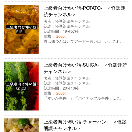
上級者向け怖い話-POTATO- ＜怪談朗
読チャンネル＞
著者：
怪談朗読チャンネル
朗読：
怪談朗読チャンネル
朗読時間：19分57秒
価格：
200pt
母は四つんばいでアーアー言い出した。これ...
上級者向け怖い話-SUICA- ＜怪談朗読
チャンネル＞
著者：
怪談朗読チャンネル
朗読：
怪談朗読チャンネル
朗読時間：20分10秒
価格：
200pt
「すいか事件」と「パイナップル事件」…こ...
上級者向け怖い話-チャーハン- ＜怪談
朗読チャンネル＞