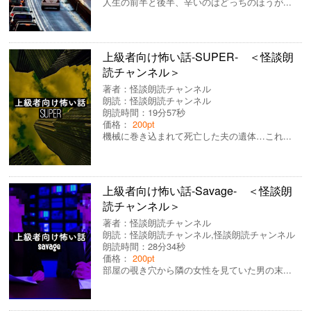
人生の前半と後半、辛いのはどっちのほうが...
上級者向け怖い話-SUPER- ＜怪談朗
読チャンネル＞
著者：
怪談朗読チャンネル
朗読：
怪談朗読チャンネル
朗読時間：19分57秒
価格：
200pt
機械に巻き込まれて死亡した夫の遺体…これ...
上級者向け怖い話-Savage- ＜怪談朗
読チャンネル＞
著者：
怪談朗読チャンネル
朗読：
怪談朗読チャンネル
,
怪談朗読チャンネル
朗読時間：28分34秒
価格：
200pt
部屋の覗き穴から隣の女性を見ていた男の末...