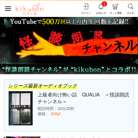
i
ログイン
お知らせ
ネット通販
さがす
シリーズ最新オーディオブック
上級者向け怖い話 QUALIA ＜怪談朗読
チャンネル＞
朗読時間：22分32秒
価格：
200pt