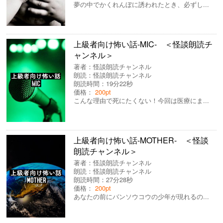
夢の中でかくれんぼに誘われたとき、必ずし...
上級者向け怖い話-MIC- ＜怪談朗読チ
ャンネル＞
著者：
怪談朗読チャンネル
朗読：
怪談朗読チャンネル
朗読時間：19分22秒
価格：
200pt
こんな理由で死にたくない！今回は医療にま...
上級者向け怖い話-MOTHER- ＜怪談
朗読チャンネル＞
著者：
怪談朗読チャンネル
朗読：
怪談朗読チャンネル
朗読時間：27分28秒
価格：
200pt
あなたの前にバンソウコウの少年が現れるの...