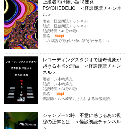
上級者向け怖い話13連発
PSYCHEDELIC ＜怪談朗読チャンネ
ル＞
著者：
怪談朗読チャンネル
朗読：
怪談朗読チャンネル
朗読時間：40分25秒
価格：
500pt
この13話で"現代の怖い話"がわかる！つ...
レコーディングスタジオで怪奇現象が
起きる本当の理由 ＜怪談朗読チャン
ネル＞
著者：
八木崎第九
朗読：
八木崎第九
朗読時間：24分21秒
価格：
100pt
怪談師・八木崎第九さんによる怪談朗読。
シャンプーの時、不意に感じるあの視
線の正体とは ＜怪談朗読チャンネル
＞