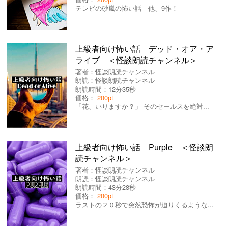
テレビの砂嵐の怖い話 他、9作！
上級者向け怖い話 デッド・オア・ア
ライブ ＜怪談朗読チャンネル＞
著者：
怪談朗読チャンネル
朗読：
怪談朗読チャンネル
朗読時間：12分35秒
価格：
200pt
「花、いりますか？」 そのセールスを絶対...
上級者向け怖い話 Purple ＜怪談朗
読チャンネル＞
著者：
怪談朗読チャンネル
朗読：
怪談朗読チャンネル
朗読時間：43分28秒
価格：
200pt
ラストの２０秒で突然恐怖が迫りくるような...