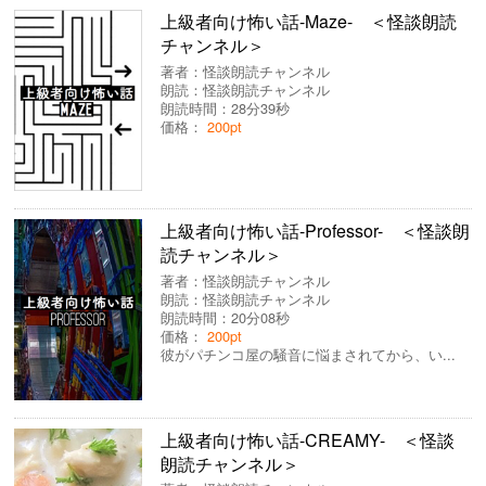
上級者向け怖い話-Maze- ＜怪談朗読
チャンネル＞
著者：
怪談朗読チャンネル
朗読：
怪談朗読チャンネル
朗読時間：28分39秒
価格：
200pt
上級者向け怖い話-Professor- ＜怪談朗
読チャンネル＞
著者：
怪談朗読チャンネル
朗読：
怪談朗読チャンネル
朗読時間：20分08秒
価格：
200pt
彼がパチンコ屋の騒音に悩まされてから、い...
上級者向け怖い話-CREAMY- ＜怪談
朗読チャンネル＞