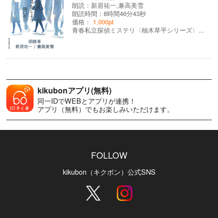
朗読：
新居祐一
,
兼高美雪
朗読時間：8時間46分43秒
価格：
1,000pt
青春私立探偵ミステリ〈柚木草平シリーズ〉...
kikubonアプリ(無料)
同一IDでWEBとアプリが連携！
アプリ（無料）でもお楽しみいただけます。
FOLLOW
kikubon（キクボン）公式SNS