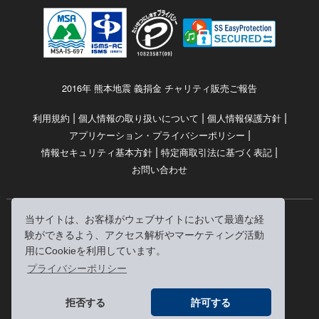
2016年 熊本地震 義捐金 チャリティ販売ご報告
|
|
|
利用規約
個人情報の取り扱いについて
個人情報保護方針
|
アプリケーション・プライバシーポリシー
|
|
情報セキュリティ基本方針
特定商取引法に基づく表記
お問い合わせ
当サイトは、お客様がウェブサイトにおいて最適な経
© RRJ Inc.
験ができるよう、アクセス解析やマーケティング活動
（kikubon/キクボン/きく本/きくほん/キクホン）は
用にCookieを利用しています。
株式会社RRJの登録商標です。
プライバシーポリシー
※当サイトへのリンクは、どうぞご自由にお貼りください
拒否する
許可する