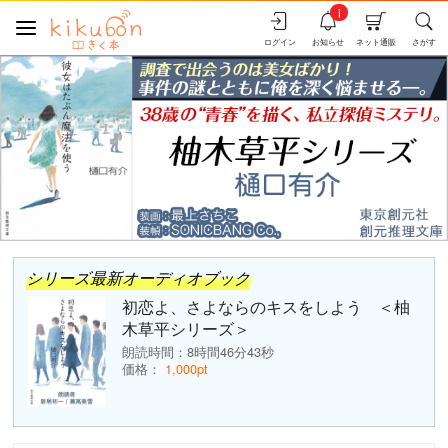
i
ログイン
お知らせ
ネット通販
さがす
シリーズ最新オーディオブック
初恋よ、さよならのキスをしよう ＜柚
木草平シリーズ＞
朗読時間：8時間46分43秒
価格：
1,000pt