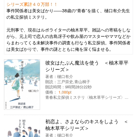
シリーズ累計４０万部！！
事件関係者は美女ばかり――38歳の“青春”を描く、樋口有介先生
の私立探偵ミステリ。
元刑事で、現在はルポライターの柚木草平。雑誌への寄稿をしな
がら、元上司で恋人の吉島冴子や飲み屋のマスターやママなどか
らまわってくる未解決事件の調査も行なう私立探偵。事件関係者
は美女ばかりで、事件の謎とともに俺を深く悩ませる。
彼女はたぶん魔法を使う ＜柚木草平
シリーズ＞
著者：
樋口有介
朗読：
三戸崇史
,
青山桐子
朗読時間：9時間28分22秒
価格：
1,000pt
青春私立探偵ミステリ〈柚木草平シリーズ〉...
初恋よ、さよならのキスをしよう ＜
柚木草平シリーズ＞
著者：
樋口有介