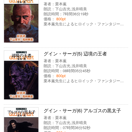
著者：
栗本薫
朗読：
下山吉光
,
浅井晴美
朗読時間：7時間36分19秒
価格：
800pt
栗本薫先生によるヒロイック・ファンタジー...
グイン・サーガ(5) 辺境の王者
著者：
栗本薫
朗読：
下山吉光
,
浅井晴美
朗読時間：08時間05分45秒
価格：
800pt
栗本薫先生によるヒロイック・ファンタジー...
グイン・サーガ(6) アルゴスの黒太子
著者：
栗本薫
朗読：
下山吉光
,
浅井晴美
朗読時間：07時間36分52秒