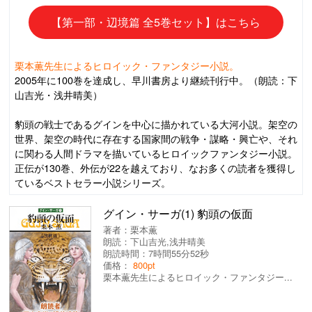
【第一部・辺境篇 全5巻セット】はこちら
栗本薫先生によるヒロイック・ファンタジー小説。
2005年に100巻を達成し、早川書房より継続刊行中。（朗読：下
山吉光・浅井晴美）
豹頭の戦士であるグインを中心に描かれている大河小説。架空の
世界、架空の時代に存在する国家間の戦争・謀略・興亡や、それ
に関わる人間ドラマを描いているヒロイックファンタジー小説。
正伝が130巻、外伝が22を越えており、なお多くの読者を獲得し
ているベストセラー小説シリーズ。
グイン・サーガ(1) 豹頭の仮面
著者：
栗本薫
朗読：
下山吉光
,
浅井晴美
朗読時間：7時間55分52秒
価格：
800pt
栗本薫先生によるヒロイック・ファンタジー...