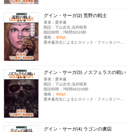
グイン・サーガ(2) 荒野の戦士
著者：
栗本薫
朗読：
下山吉光
,
浅井晴美
朗読時間：7時間32分0秒
価格：
800pt
栗本薫先生によるヒロイック・ファンタジー...
グイン・サーガ(3) ノスフェラスの戦い
著者：
栗本薫
朗読：
下山吉光
,
浅井晴美
朗読時間：7時間42分03秒
価格：
800pt
栗本薫先生によるヒロイック・ファンタジー...
グイン・サーガ(4) ラゴンの虜囚