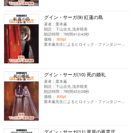
グイン・サーガ(9) 紅蓮の島
著者：
栗本薫
朗読：
下山吉光
,
浅井晴美
朗読時間：7時間41分43秒
価格：
800pt
栗本薫先生によるヒロイック・ファンタジー...
グイン・サーガ(10) 死の婚礼
著者：
栗本薫
朗読：
下山吉光
,
浅井晴美
朗読時間：7時間43分29秒
価格：
800pt
栗本薫先生によるヒロイック・ファンタジー...
グイン・サーガ(11) 草原の風雲児