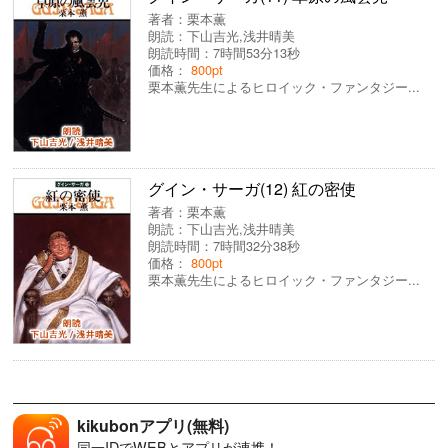
著者：
栗本薫
朗読：
下山吉光
,
浅井晴美
朗読時間：7時間53分13秒
価格：
800pt
栗本薫先生によるヒロイック・ファンタジー...
グイン・サーガ(12) 紅の密使
著者：
栗本薫
朗読：
下山吉光
,
浅井晴美
朗読時間：7時間32分38秒
価格：
800pt
栗本薫先生によるヒロイック・ファンタジー...
kikubonアプリ(無料)
同一IDでWEBとアプリが連携！