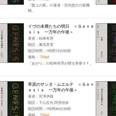
『盤上の夜』の著者・宮内悠介の新機
軸。
イヴの末裔たちの明日 ＜Ｇｅｎｅ
ｓｉｓ 一万年の午後＞
著者：
松崎有理
朗読：
兼高美雪
朗読時間：1時間12分52秒
価格：
700pt
『あがり』の松崎有理が贈る青春ＳＦ。
草原のサンタ・ムエルテ ＜Ｇｅｎ
ｅｓｉｓ 一万年の午後＞
著者：
宮澤伊織
朗読：
下山吉光
,
阿澄佳奈
朗読時間：1時間46分36秒
価格：
700pt