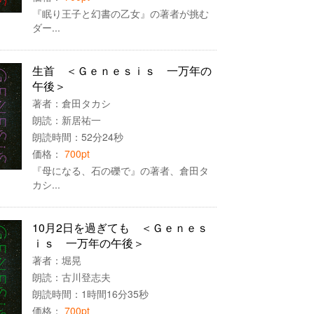
『眠り王子と幻書の乙女』の著者が挑む
ダー...
生首 ＜Ｇｅｎｅｓｉｓ 一万年の
午後＞
著者：
倉田タカシ
朗読：
新居祐一
朗読時間：52分24秒
価格：
700pt
『母になる、石の礫で』の著者、倉田タ
カシ...
10月2日を過ぎても ＜Ｇｅｎｅｓ
ｉｓ 一万年の午後＞
著者：
堀晃
朗読：
古川登志夫
朗読時間：1時間16分35秒
価格：
700pt