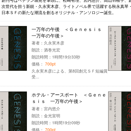
次世代を担う新鋭・久永実木彦、ライトノベル界で活躍する秋永真琴
日本ＳＦの新たな潮流を創るオリジナル・アンソロジー誕生。
一万年の午後 ＜Ｇｅｎｅｓｉｓ
一万年の午後＞
著者：
久永実木彦
朗読：
酒巻光宏
朗読時間：1時間19分33秒
価格：
700pt
久永実木彦による、第8回創元ＳＦ短編賞
受...
ホテル・アースポート ＜Ｇｅｎｅ
ｓｉｓ 一万年の午後＞
著者：
宮内悠介
朗読：
金光宣明
朗読時間：1時間19分09秒
価格：
700pt