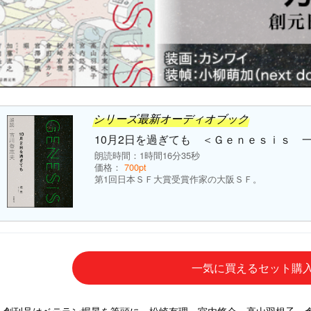
シリーズ最新オーディオブック
10月2日を過ぎても ＜Ｇｅｎｅｓｉｓ 
朗読時間：1時間16分35秒
価格：
700pt
第1回日本ＳＦ大賞受賞作家の大阪ＳＦ。
一気に買えるセット購
創刊号はベテラン堀晃を筆頭に、松崎有理、宮内悠介、高山羽根子、