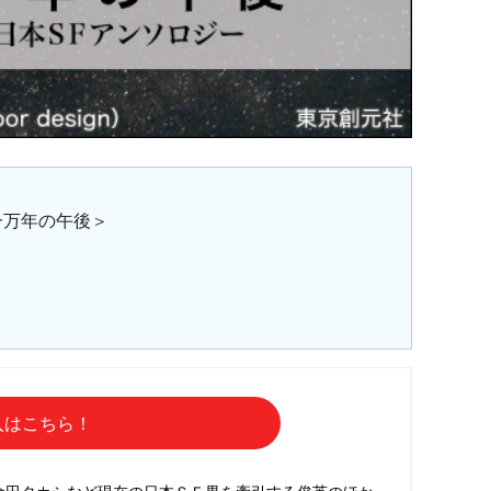
一万年の午後＞
入はこちら！
倉田タカシなど現在の日本ＳＦ界を牽引する俊英のほか、