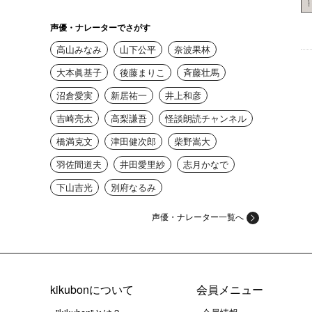
声優・ナレーターでさがす
高山みなみ
山下公平
奈波果林
大本眞基子
後藤まりこ
斉藤壮馬
沼倉愛実
新居祐一
井上和彦
吉崎亮太
高梨謙吾
怪談朗読チャンネル
橋満克文
津田健次郎
柴野嵩大
羽佐間道夫
井田愛里紗
志月かなで
下山吉光
別府なるみ
声優・ナレーター一覧へ
kikubonについて
会員メニュー