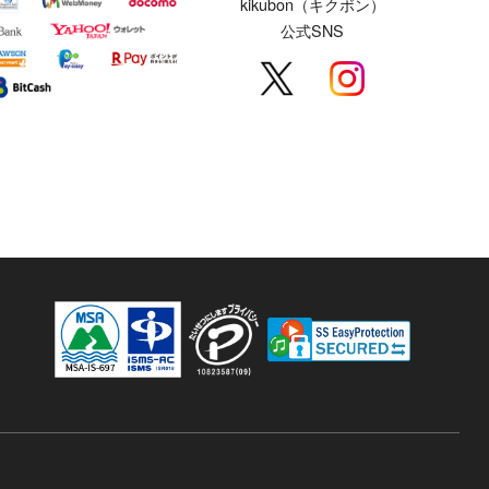
kikubon（キクボン）
公式SNS