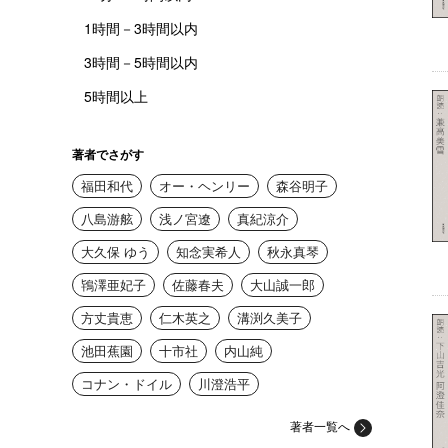
1時間－3時間以内
3時間－5時間以内
5時間以上
著者でさがす
福田和代
オー・ヘンリー
森谷明子
八島游舷
浅ノ宮遼
真紀涼介
大久保 ゆう
知念実希人
秋永真琴
鴇澤亜妃子
佐藤春夫
大山誠一郎
方丈貴恵
仁木英之
溝渕久美子
池田蕉園
十市社
内山純
コナン・ドイル
川澄浩平
著者一覧へ