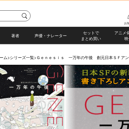
お
セットで
アニメ
著者
声優・ナレーター
まとめ買い
映
ーム
>
シリーズ一覧
>
Ｇｅｎｅｓｉｓ 一万年の午後 創元日本ＳＦアン