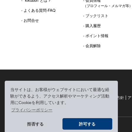
- "kikubon"とは？
- 会員情報
（プロフィール・メルマガ等
- よくある質問-FAQ
- ブックリスト
- お問合せ
- 購入履歴
- ポイント情報
- 会員解除
2016年 熊本地震 義捐金 チャリティ販売ご報告
当サイトは、お客様がウェブサイトにおいて最適な経
験ができるよう、アクセス解析やマーケティング活動
|
|
|
利用規約
個人情報の取り扱いについて
個人情報保護方針
ア
用にCookieを利用しています。
|
特定商取引法に基づく表記
お問い合わせ
プライバシーポリシー
拒否する
許可する