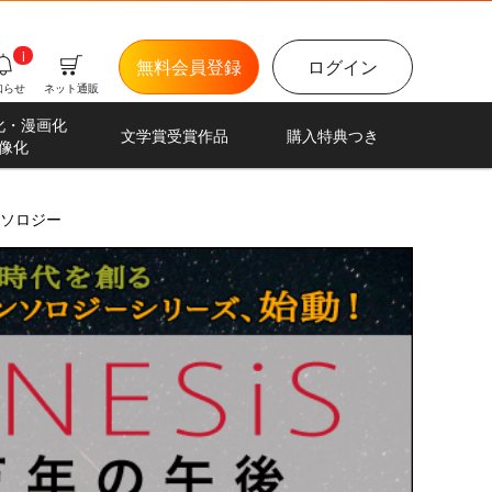
i
無料会員登録
ログイン
知らせ
ネット通販
化・漫画化
文学賞受賞作品
購入特典つき
像化
ソロジー