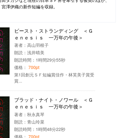
・宮澤伊織の新作短編を収録。
ビースト・ストランディング ＜Ｇ
ｅｎｅｓｉｓ 一万年の午後＞
著者：
高山羽根子
朗読：
浅井晴美
朗読時間：1時間29分55秒
価格：
700pt
第1回創元ＳＦ短編賞佳作・林芙美子賞受
賞...
ブラッド・ナイト・ノワール ＜Ｇ
ｅｎｅｓｉｓ 一万年の午後＞
著者：
秋永真琴
朗読：
青山玲菜
朗読時間：1時間48分22秒
価格：
700pt