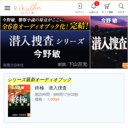
i
ログイン
お知らせ
ネット通販
さがす
シリーズ最新オーディオブック
終極 潜入捜査
朗読時間：6時間17分02秒
価格：
1,000pt