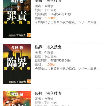
罪責 潜入捜査
著者：
今野敏
朗読：
下山吉光
朗読時間：5時間49分41秒
価格：
1,000pt
今野敏による警察小説の原点。シリーズ四巻...
臨界 潜入捜査
著者：
今野敏
朗読：
下山吉光
朗読時間：5時間50分04秒
価格：
1,000pt
今野敏による警察小説の原点。シリーズ五巻...
終極 潜入捜査
著者：
今野敏
朗読：
下山吉光