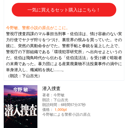
一気に買えるセット購入はこちら！
今野敏、警察小説の原点がここに。
警視庁捜査四課のマル暴担当刑事・佐伯涼は、情け容赦のない実
力行使でヤクザ狩りをつづけ、裏世界の恨みを買っていた。その
彼に、突然の異動命令がでた。警察手帖と拳銃を返上した上で、
警視庁の下部組織である「環境犯罪研究所」へ出向せよというの
だ。佐伯は飛鳥時代から伝わる「佐伯流活法」を受け継ぐ暗殺者
の末裔であった。暴力団による産業廃棄物不法投棄事件の渦中に
単身潜入し、殲滅戦を挑む……。
（朗読：下山吉光）
潜入捜査
著者：
今野敏
朗読：
下山吉光
朗読時間：6時間57分37秒
価格：
1,000pt
今野敏による警察小説の原点