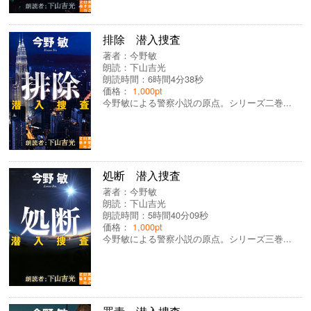
排除 潜入捜査
著者：
今野敏
朗読：
下山吉光
朗読時間：6時間4分38秒
価格：
1,000pt
今野敏による警察小説の原点。シリーズ二巻...
処断 潜入捜査
著者：
今野敏
朗読：
下山吉光
朗読時間：5時間40分09秒
価格：
1,000pt
今野敏による警察小説の原点。シリーズ三巻...