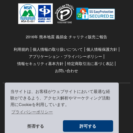
2016年 熊本地震 義捐金 チャリティ販売ご報告
|
|
|
利用規約
個人情報の取り扱いについて
個人情報保護方針
|
アプリケーション・プライバシーポリシー
|
|
情報セキュリティ基本方針
特定商取引法に基づく表記
お問い合わせ
当サイトは、お客様がウェブサイトにおいて最適な経
© RRJ Inc.
験ができるよう、アクセス解析やマーケティング活動
（kikubon/キクボン/きく本/きくほん/キクホン）は
用にCookieを利用しています。
株式会社RRJの登録商標です。
プライバシーポリシー
※当サイトへのリンクは、どうぞご自由にお貼りください
拒否する
許可する