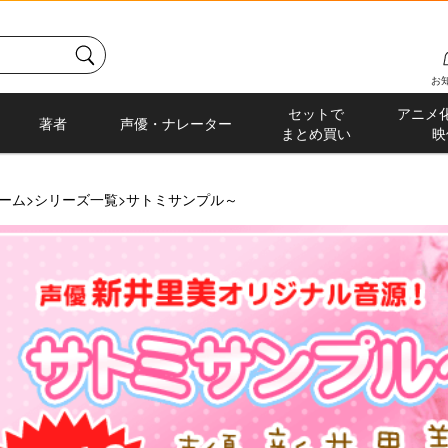
お
セットで
アニメ
著者
声優・ナレーター
まとめ買い
映
ーム
>
シリーズ一覧
>
サトミサンプル～