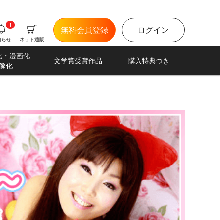
i
無料会員登録
ログイン
知らせ
ネット通販
化・漫画化
文学賞受賞作品
購入特典つき
像化