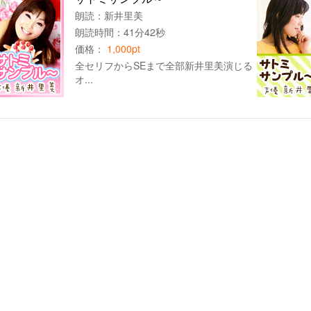
朗読：
新井里美
朗読時間：41分42秒
価格：
1,000pt
全セリフからSEまで全部新井里美演じる
オ...