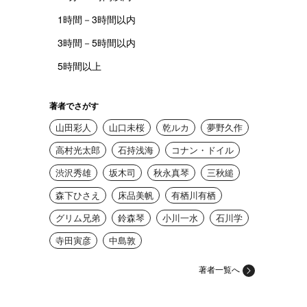
1時間－3時間以内
3時間－5時間以内
5時間以上
著者でさがす
山田彩人
山口未桜
乾ルカ
夢野久作
高村光太郎
石持浅海
コナン・ドイル
渋沢秀雄
坂木司
秋永真琴
三秋縋
森下ひさえ
床品美帆
有栖川有栖
グリム兄弟
鈴森琴
小川一水
石川学
寺田寅彦
中島敦
著者一覧へ