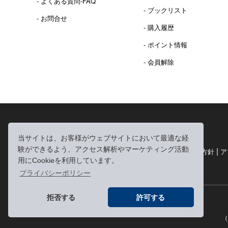
- よくある質問-FAQ
- ブックリスト
- お問合せ
- 購入履歴
- ポイント情報
- 会員解除
2016年 熊本地震 義捐金 チャリティ販売ご報告
当サイトは、お客様がウェブサイトにおいて最適な経
験ができるよう、アクセス解析やマーケティング活動
|
|
|
利用規約
個人情報の取り扱いについて
個人情報保護方針
ア
用にCookieを利用しています。
|
特定商取引法に基づく表記
お問い合わせ
プライバシーポリシー
拒否する
許可する
（