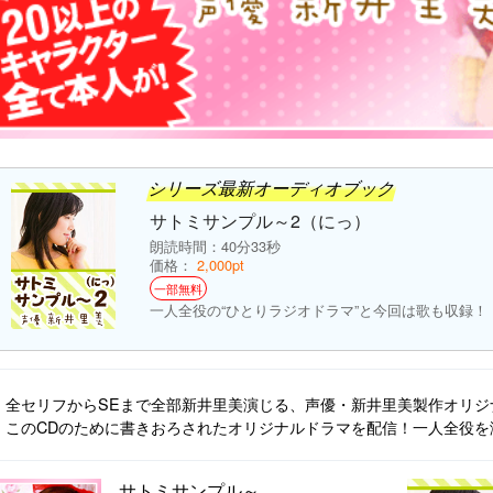
シリーズ最新オーディオブック
サトミサンプル～2（にっ）
朗読時間：40分33秒
価格：
2,000pt
一部無料
一人全役の“ひとりラジオドラマ”と今回は歌も収録！
全セリフからSEまで全部新井里美演じる、声優・新井里美製作オリジ
このCDのために書きおろされたオリジナルドラマを配信！一人全役
サトミサンプル～