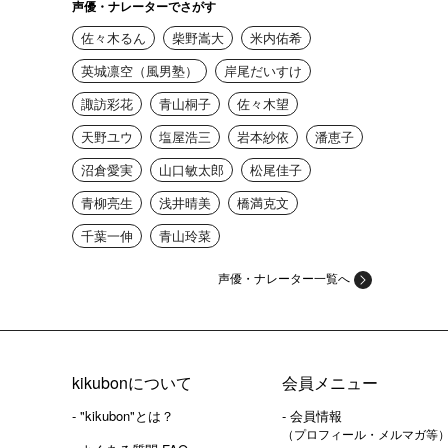
声優・ナレーターでさがす
佐々木るん
柴野嵩大
米内佑希
英城凛空（風男塾）
岸尾だいすけ
諏訪彩花
青山桐子
佐々木望
天野ユウ
塩屋浩三
岩本紗依
潘恵子
沼倉愛実
山口敏太郎
松尾佳子
青柳亮生
浅井晴美
橋満克文
千葉一伸
青山玲菜
声優・ナレーター一覧へ
kikubonについて
会員メニュー
- "kikubon"とは？
- 会員情報
（プロフィール・メルマガ等