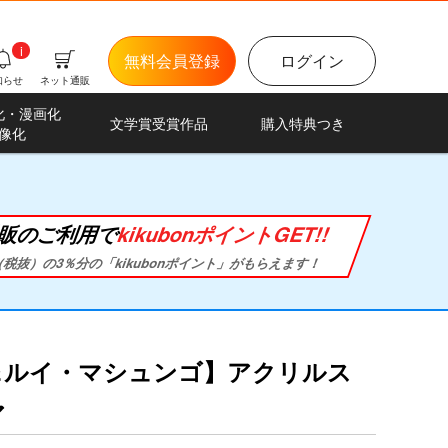
i
無料会員登録
ログイン
知らせ
ネット通販
化・漫画化
文学賞受賞作品
購入特典つき
像化
販のご利用で
kikubonポイントGET!!
税抜）の3％分の「kikubonポイント」がもらえます！
＆ルイ・マシュンゴ】アクリルス
ア