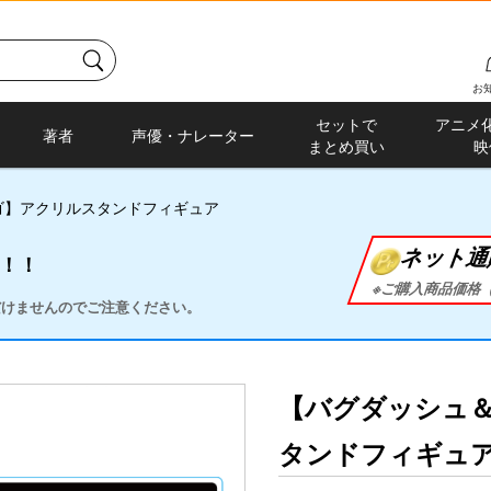
お
セットで
アニメ
著者
声優・ナレーター
まとめ買い
映
ゴ】アクリルスタンドフィギュア
ネット通
に！！
※ご購入商品価格（
ただけませんのでご注意ください。
【バグダッシュ
タンドフィギュ