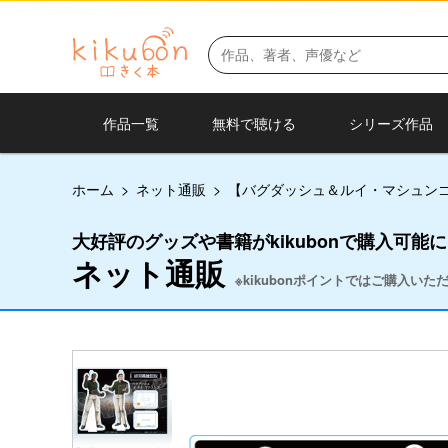
作品一覧
無料で聴ける
シリーズ作品
ホーム
>
ネット通販
>
【バグダッシュ＆ルイ・マシュン
大好評のグッズや書籍がkikubonで購入可能
ネット通販
※kikubonポイントではご購入い