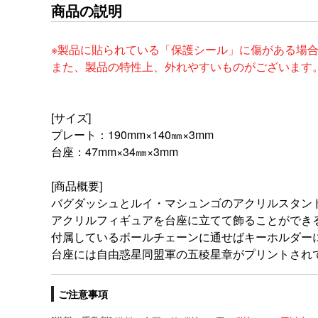
商品の説明
※製品に貼られている「保護シール」に傷がある場
また、製品の特性上、外れやすいものがございます
[サイズ]
プレート：190mm×140㎜×3mm
台座：47mm×34㎜×3mm
[商品概要]
バグダッシュとルイ・マシュンゴのアクリルスタン
アクリルフィギュアを台座に立てて飾ることができ
付属しているボールチェーンに通せばキーホルダー
台座には自由惑星同盟軍の五稜星章がプリントされ
ご注意事項