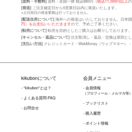
送料：全国一律 税込880円（
税込11,000円以上
の
[送料・手数料]
ご注文確定日から5営業日以内に発送いたします。
[発送]
※土日祝日の発送業務は行っておりません。
海外への発送はいたしておりません。日本国
[配送住所について]
円）をお支払いいただきます
ので、予めご了承ください。
転売を目的としたご購入はお断りしております。
[転売について]
注文取消し・返品・交換は原則とし
[キャンセル・返品について]
クレジットカード・WebMoney（ウェブマネー）・
[支払い方法]
kikubonについて
会員メニュー
- "kikubon"とは？
- 会員情報
（プロフィール・メルマガ等
- よくある質問-FAQ
- ブックリスト
- お問合せ
- 購入履歴
- ポイント情報