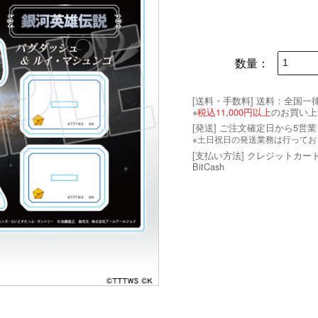
数量：
[送料・手数料]
送料：全国一律 
※
税込11,000円以上
のお買い上
[発送] ご注文確定日から5営
※土日祝日の発送業務は行ってお
[支払い方法] クレジットカー
BitCash