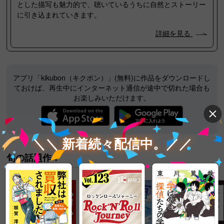
とした描写も魅力的で、聴いているうちに自然とストーリー
に引き込まれていきます。
詳細を見る
アプリ「kikubon（キクボン）」(無料)に作品をダウンロードし
ておけば、
再生中にインターネット通信が途中で切れた場合も
お楽しみいただけます。
＼＼ 新着続々配信中。／／
旬の話題作！