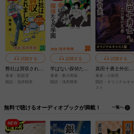
試聴する
試聴する
試聴する
弊社は買収されました！ 総務部・真柴さん最後のお仕事
学ばない探偵たちの学園
真田十勇士外伝 忍び里の兄弟
著者：
額賀澪
著者：
東川篤哉
著者：
小前亮
朗読：
浅井晴美
朗読：
浅井晴美
朗読：
オリジナルキ
スト
無料で聴けるオーディオブックが満載！
一覧へ
NEW