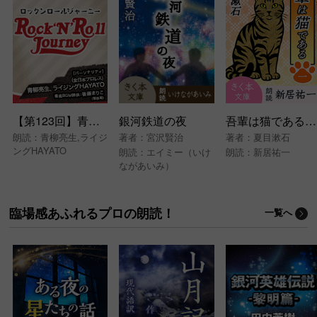
【第123回】青柳亮生とライジングHAYATOのRock’N’Roll Journey
銀河鉄道の夜
吾輩は猫である＜一＞
朗読：
青柳亮生
,
ライジ
著者：
宮沢賢治
著者：
夏目漱石
ングHAYATO
朗読：
エイミー（いけ
朗読：
新居祐一
ながあいみ）
臨場感あふれるプロの朗読！
一覧へ