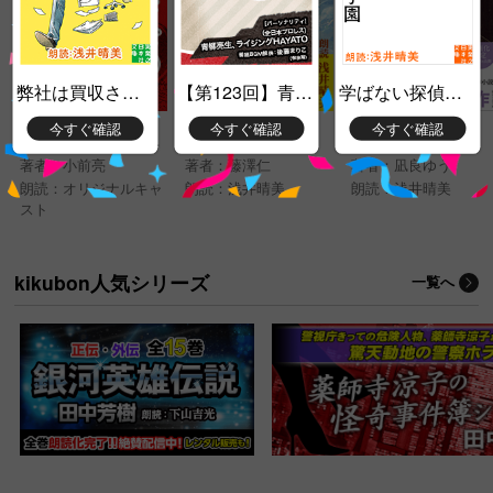
弊社は買収されました！ 総務部・真柴さん最後のお仕事
【第123回】青柳亮生とライジングHAYATOのRock’N’Roll Journey
学ばない探偵たちの学園
今すぐ確認
今すぐ確認
今すぐ確認
真田十勇士１ 参上、猿飛佐助
夏の呼吸
流浪の月
著者：
小前亮
著者：
藤澤仁
著者：
凪良ゆう
朗読：
オリジナルキャ
朗読：
浅井晴美
朗読：
浅井晴美
スト
kikubon人気シリーズ
一覧へ