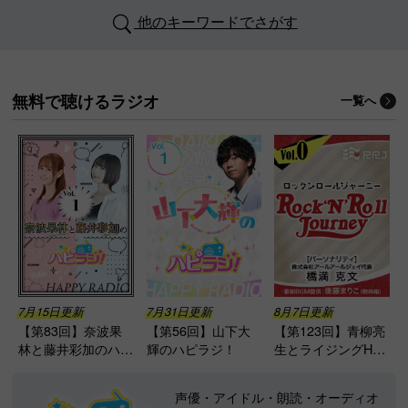
他のキーワードでさがす
無料で聴けるラジオ
一覧へ
7月15日更新
7月31日更新
8月7日更新
【第83回】奈波果
【第56回】山下大
【第123回】青柳亮
林と藤井彩加のハピ
輝のハピラジ！
生とライジングHAY
ラジ！
ATOのRock’N’Roll J
ourney
声優・アイドル・朗読・オーディオ