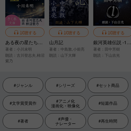
試聴する
試聴する
試聴する
ある夜の星たちの話
山月記
銀河英雄伝説 -1- 黎明
著者：
小川未明
著者：
中島敦
,
小前亮
著者：
田中芳樹
朗読：
古川登志夫
,
柿沼
朗読：
山下大輝
朗読：
下山吉光
紫乃
#ジャンル
#シリーズ
#セット商品
#アニメ化
#文学賞受賞作
#短篇作品
漫画化・映像化
#声優・
#著者
#再生時間
ナレーター