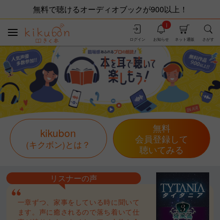
無料で聴けるオーディオブックが900以上！
i
ログイン
お知らせ
ネット通販
さがす
無料
kikubon
会員登録して
(キクボン)とは？
聴いてみる
リスナーの声
一章ずつ、家事をしている時に聞いて
ます。声に癒されるので落ち着いて仕