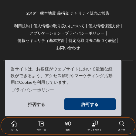
2016年 熊本地震 義捐金 チャリティ販売ご報告
|
|
|
利用規約
個人情報の取り扱いについて
個人情報保護方針
|
アプリケーション・プライバシーポリシー
|
|
情報セキュリティ基本方針
特定商取引法に基づく表記
お問い合わせ
当サイトは、お客様がウェブサイトにおいて最適な経
© RRJ Inc.
験ができるよう、アクセス解析やマーケティング活動
（kikubon/キクボン/きく本/きくほん/キクホン）は
用にCookieを利用しています。
株式会社RRJの登録商標です。
プライバシーポリシー
※当サイトへのリンクは、どうぞご自由にお貼りください
拒否する
許可する
ホーム
作品一覧
無料
ブックリスト
さがす