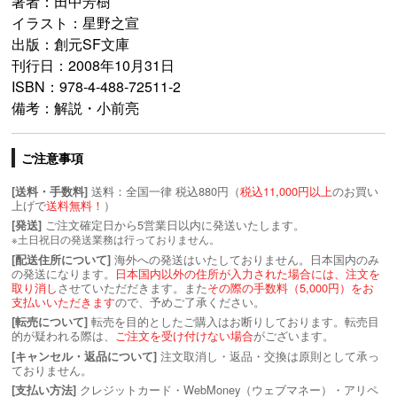
著者：田中芳樹
イラスト：星野之宣
出版：創元SF文庫
刊行日：2008年10月31日
ISBN：978-4-488-72511-2
備考：解説・小前亮
ご注意事項
送料：全国一律 税込880円（
税込11,000円以上
のお買い
[送料・手数料]
上げで
送料無料！
）
ご注文確定日から5営業日以内に発送いたします。
[発送]
※土日祝日の発送業務は行っておりません。
海外への発送はいたしておりません。日本国内のみ
[配送住所について]
の発送になります。
日本国内以外の住所が入力された場合には、注文を
取り消し
させていただだきます。また
その際の手数料（5,000円）をお
支払いいただきます
ので、予めご了承ください。
転売を目的としたご購入はお断りしております。転売目
[転売について]
的が疑われる際は、
ご注文を受け付けない場合
がございます。
注文取消し・返品・交換は原則として承っ
[キャンセル・返品について]
ておりません。
クレジットカード・WebMoney（ウェブマネー）・アリペ
[支払い方法]