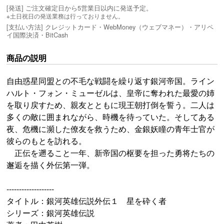
[発送] ご注文確定日から5営業日以内に発送予定。
※土日祝日の発送業務は行っておりません。
[支払い方法] クレジットカード・WebMoney（ウェブマネー）・アリペ
イ国際決済・BitCash
商品の説明
自由惑星同盟との不毛な戦闘を繰り返す銀河帝国。ライン
ハルト・フォン・ミューゼルは、皇帝に奪われた最愛の姉
を取り戻すため、親友とともに現王朝打倒を誓う。二人は
多くの敵に囲まれながら、時機を待っていた。そしてある
夜、危機に瀕した僚友を救うため、金銀妖瞳の青年士官が
彼らのもとを訪れる。
正伝を遡ること一年、新帝国の枢要を担った勇将たちの
邂逅を描く外伝第一弾。
-------------------
タイトル：銀河英雄伝説外伝１ 星を砕く者
シリーズ：銀河英雄伝説