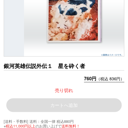
銀河英雄伝説外伝１ 星を砕く者
760円
（税込 836円）
売り切れ
カートへ追加
[送料・手数料]
送料：全国一律 税込880円
※
税込11,000円以上
のお買い上げで
送料無料！