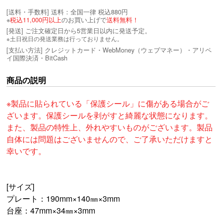
[送料・手数料]
送料：全国一律 税込880円
※
税込11,000円以上
のお買い上げで
送料無料！
[発送] ご注文確定日から5営業日以内に発送予定。
※土日祝日の発送業務は行っておりません。
[支払い方法] クレジットカード・WebMoney（ウェブマネー）・アリペ
イ国際決済・BitCash
商品の説明
※製品に貼られている「保護シール」に傷がある場合がご
ざいます。保護シールを剥がすと綺麗な状態になります。
また、製品の特性上、外れやすいものがございます。製品
自体には問題はございませんので、ご了承いただけますと
幸いです。
[サイズ]
プレート：190mm×140㎜×3mm
台座：47mm×34㎜×3mm