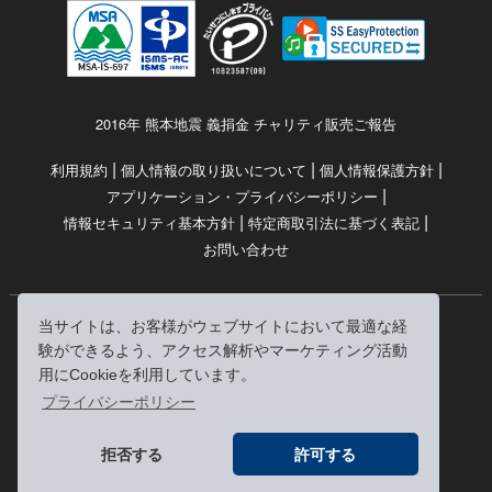
2016年 熊本地震 義捐金 チャリティ販売ご報告
|
|
|
利用規約
個人情報の取り扱いについて
個人情報保護方針
|
アプリケーション・プライバシーポリシー
|
|
情報セキュリティ基本方針
特定商取引法に基づく表記
お問い合わせ
当サイトは、お客様がウェブサイトにおいて最適な経
© RRJ Inc.
験ができるよう、アクセス解析やマーケティング活動
（kikubon/キクボン/きく本/きくほん/キクホン）は
用にCookieを利用しています。
株式会社RRJの登録商標です。
プライバシーポリシー
※当サイトへのリンクは、どうぞご自由にお貼りください
拒否する
許可する