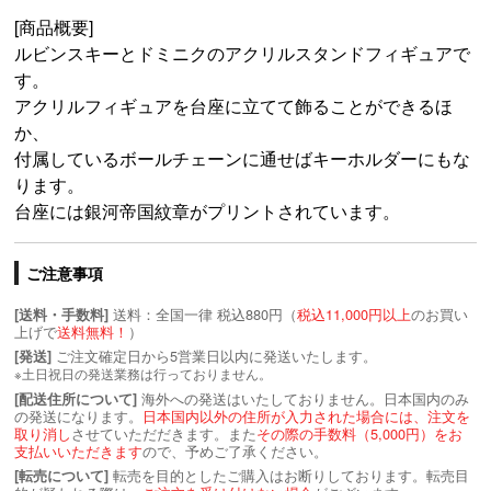
[商品概要]
ルビンスキーとドミニクのアクリルスタンドフィギュアで
す。
アクリルフィギュアを台座に立てて飾ることができるほ
か、
付属しているボールチェーンに通せばキーホルダーにもな
ります。
台座には銀河帝国紋章がプリントされています。
ご注意事項
送料：全国一律 税込880円（
税込11,000円以上
のお買い
[送料・手数料]
上げで
送料無料！
）
ご注文確定日から5営業日以内に発送いたします。
[発送]
※土日祝日の発送業務は行っておりません。
海外への発送はいたしておりません。日本国内のみ
[配送住所について]
の発送になります。
日本国内以外の住所が入力された場合には、注文を
取り消し
させていただだきます。また
その際の手数料（5,000円）をお
支払いいただきます
ので、予めご了承ください。
転売を目的としたご購入はお断りしております。転売目
[転売について]