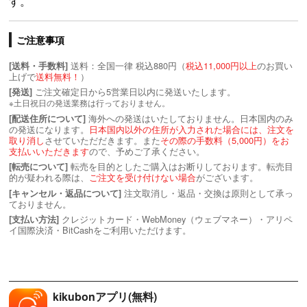
す。
ご注意事項
送料：全国一律 税込880円（
税込11,000円以上
のお買い
[送料・手数料]
上げで
送料無料！
）
ご注文確定日から5営業日以内に発送いたします。
[発送]
※土日祝日の発送業務は行っておりません。
海外への発送はいたしておりません。日本国内のみ
[配送住所について]
の発送になります。
日本国内以外の住所が入力された場合には、注文を
取り消し
させていただだきます。また
その際の手数料（5,000円）をお
支払いいただきます
ので、予めご了承ください。
転売を目的としたご購入はお断りしております。転売目
[転売について]
的が疑われる際は、
ご注文を受け付けない場合
がございます。
注文取消し・返品・交換は原則として承っ
[キャンセル・返品について]
ておりません。
クレジットカード・WebMoney（ウェブマネー）・アリペ
[支払い方法]
イ国際決済・BitCashをご利用いただけます。
kikubonアプリ(無料)