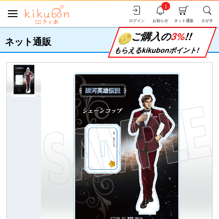
i
ログイン
お知らせ
ネット通販
さがす
ご購入の
3%
!!
ネット通販
もらえるkikubonポイント!