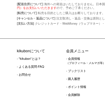
海外への発送はいたしておりません。日本国
[配送住所について]
円）をお支払いいただきます
ので、予めご了承ください。
転売を目的としたご購入はお断りしております。
[転売について]
注文取消し・返品・交換は原則とし
[キャンセル・返品について]
クレジットカード・WebMoney（ウェブマネー）・
[支払い方法]
kikubonについて
会員メニュー
- "kikubon"とは？
- 会員情報
（プロフィール・メルマガ等
- よくある質問-FAQ
- ブックリスト
- お問合せ
- 購入履歴
- ポイント情報
- 会員解除