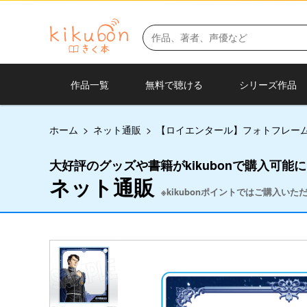
作品一覧
無料で聴ける
シリーズ作品
ホーム
>
ネット通販
>
【ロイエンタール】フォトフレー
大好評のグッズや書籍がkikubonで購入可能
ネット通販
※kikubonポイントではご購入い