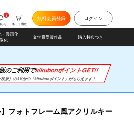
i
無料会員登録
ログイン
知らせ
ネット通販
化・漫画化
文学賞受賞作品
購入特典つき
像化
販のご利用で
kikubonポイントGET!!
税抜）の3％分の「kikubonポイント」がもらえます！
ル】フォトフレーム風アクリルキー