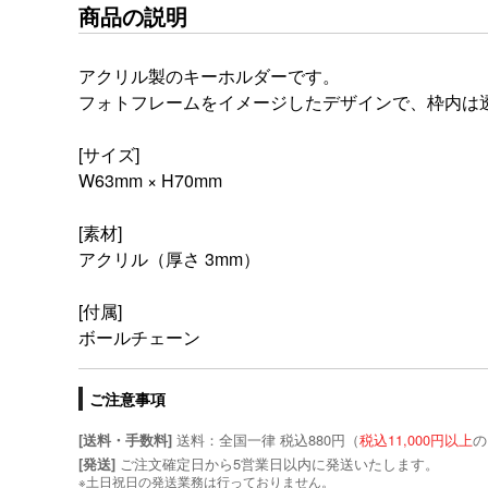
商品の説明
アクリル製のキーホルダーです。
フォトフレームをイメージしたデザインで、枠内は
[サイズ]
W63mm × H70mm
[素材]
アクリル（厚さ 3mm）
[付属]
ボールチェーン
ご注意事項
送料：全国一律 税込880円（
税込11,000円以上
の
[送料・手数料]
ご注文確定日から5営業日以内に発送いたします。
[発送]
※土日祝日の発送業務は行っておりません。