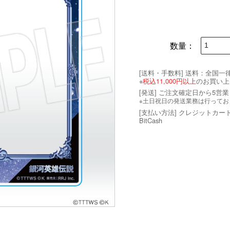
数量：
[送料・手数料]
送料：全国一律 
※
税込11,000円以上
のお買い上
[発送] ご注文確定日から5営
※土日祝日の発送業務は行ってお
[支払い方法] クレジットカー
BitCash