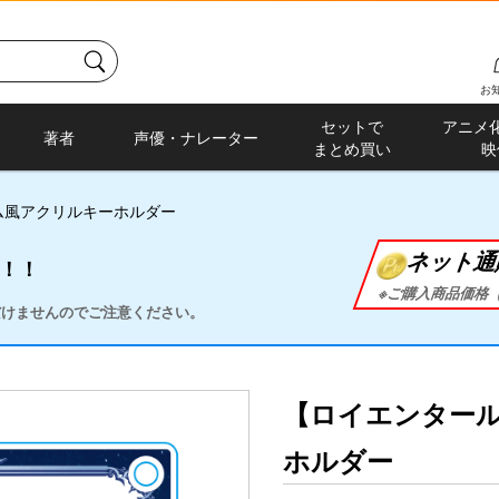
お
セットで
アニメ
著者
声優・ナレーター
まとめ買い
映
ム風アクリルキーホルダー
ネット通
に！！
※ご購入商品価格（
ただけませんのでご注意ください。
【ロイエンター
ホルダー