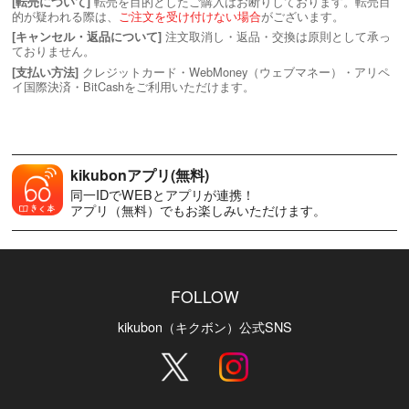
転売を目的としたご購入はお断りしております。転売目
[転売について]
的が疑われる際は、
ご注文を受け付けない場合
がございます。
注文取消し・返品・交換は原則として承っ
[キャンセル・返品について]
ておりません。
クレジットカード・WebMoney（ウェブマネー）・アリペ
[支払い方法]
イ国際決済・BitCashをご利用いただけます。
kikubonアプリ(無料)
同一IDでWEBとアプリが連携！
アプリ（無料）でもお楽しみいただけます。
FOLLOW
kikubon（キクボン）公式SNS