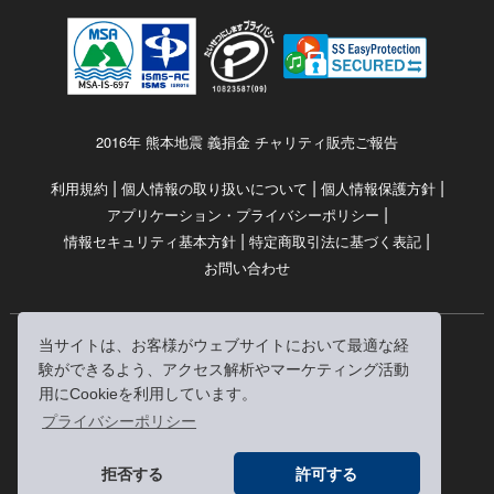
2016年 熊本地震 義捐金 チャリティ販売ご報告
|
|
|
利用規約
個人情報の取り扱いについて
個人情報保護方針
|
アプリケーション・プライバシーポリシー
|
|
情報セキュリティ基本方針
特定商取引法に基づく表記
お問い合わせ
当サイトは、お客様がウェブサイトにおいて最適な経
© RRJ Inc.
験ができるよう、アクセス解析やマーケティング活動
（kikubon/キクボン/きく本/きくほん/キクホン）は
用にCookieを利用しています。
株式会社RRJの登録商標です。
プライバシーポリシー
※当サイトへのリンクは、どうぞご自由にお貼りください
拒否する
許可する