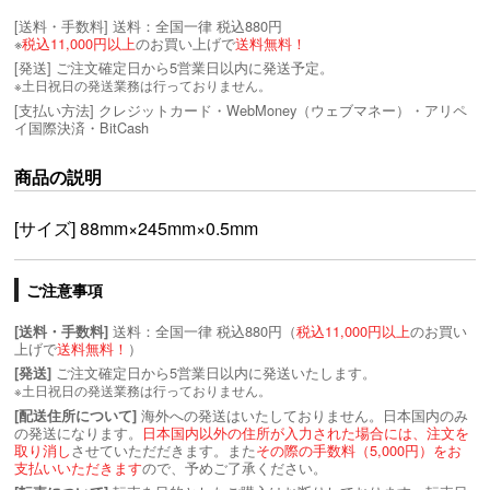
[送料・手数料]
送料：全国一律 税込880円
※
税込11,000円以上
のお買い上げで
送料無料！
[発送] ご注文確定日から5営業日以内に発送予定。
※土日祝日の発送業務は行っておりません。
[支払い方法] クレジットカード・WebMoney（ウェブマネー）・アリペ
イ国際決済・BitCash
商品の説明
[サイズ] 88mm×245mm×0.5mm
ご注意事項
送料：全国一律 税込880円（
税込11,000円以上
のお買い
[送料・手数料]
上げで
送料無料！
）
ご注文確定日から5営業日以内に発送いたします。
[発送]
※土日祝日の発送業務は行っておりません。
海外への発送はいたしておりません。日本国内のみ
[配送住所について]
の発送になります。
日本国内以外の住所が入力された場合には、注文を
取り消し
させていただだきます。また
その際の手数料（5,000円）をお
支払いいただきます
ので、予めご了承ください。