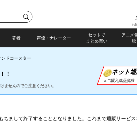
お
セットで
アニメ
著者
声優・ナレーター
まとめ買い
映
タンドコースター
ネット通
に！！
※ご購入商品価格（
ただけませんのでご注意ください。
）をもちまして終了することとなりました。これまで通販サービ