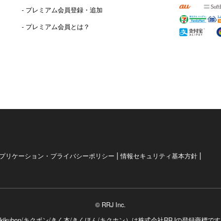
）
- プレミアム会員登録・追加
- プレミアム会員とは？
|
|
プリケーション・プライバシーポリシー
情報セキュリティ基本方針
© RRJ Inc.
kikubon/キクボン/きく本/きくほん/キクホン）は
株式会社RRJの登録商標で