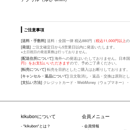
ご注意事項
送料：全国一律 税込880円（
税込11,000円以上
の
[送料・手数料]
ご注文確定日から5営業日以内に発送いたします。
[発送]
※土日祝日の発送業務は行っておりません。
海外への発送はいたしておりません。日本国
[配送住所について]
円）をお支払いいただきます
ので、予めご了承ください。
転売を目的としたご購入はお断りしております。
[転売について]
注文取消し・返品・交換は原則とし
[キャンセル・返品について]
クレジットカード・WebMoney（ウェブマネー）・
[支払い方法]
kikubonについて
会員メニュー
- "kikubon"とは？
- 会員情報