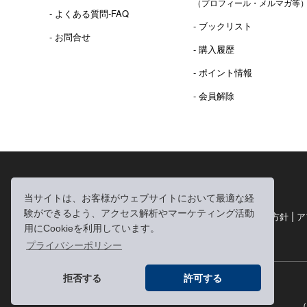
（プロフィール・メルマガ等
- よくある質問-FAQ
- ブックリスト
- お問合せ
- 購入履歴
- ポイント情報
- 会員解除
2016年 熊本地震 義捐金 チャリティ販売ご報告
当サイトは、お客様がウェブサイトにおいて最適な経
験ができるよう、アクセス解析やマーケティング活動
|
|
|
利用規約
個人情報の取り扱いについて
個人情報保護方針
ア
用にCookieを利用しています。
|
特定商取引法に基づく表記
お問い合わせ
プライバシーポリシー
拒否する
許可する
（