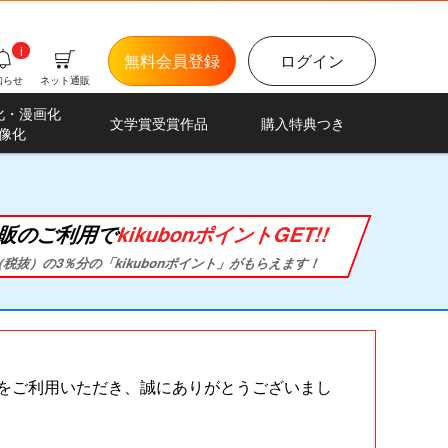
i
無料会員登録
ログイン
知らせ
ネット通販
化・漫画化
文学賞受賞作品
購入特典つき
像化
販のご利用で
kikubonポイントGET!!
税抜）の3％分の「kikubonポイント」がもらえます！
スをご利用いただき、誠にありがとうございまし