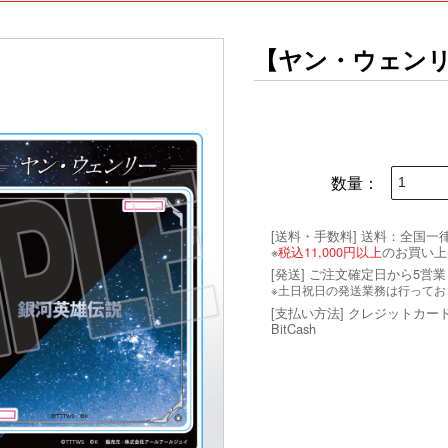
【ヤン・ウェン
数量：
[送料・手数料]
送料：全国一律 
※
税込11,000円以上
のお買い上
[発送] ご注文確定日から5営
※土日祝日の発送業務は行ってお
[支払い方法] クレジットカー
BitCash