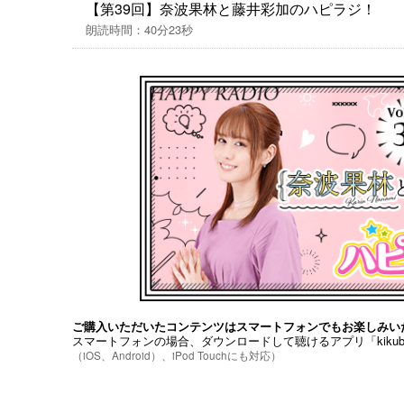
【第39回】奈波果林と藤井彩加のハピラジ！
▼【パーソナリティ】
朗読時間：40分23秒
奈波 果林（Karin Nanami）
誕生日：1月7日
出身地：北海道
方言：北海道弁
血液型：A型
趣味・特技：ミニチュアフィギュア収集、スポ
護士免許
藤井 彩加（Ayaka Fujii）
誕生日：8月16日
出身地：茨城県
血液型：O型
趣味・特技：ご飯を食べること、楽器（トラン
ご購入いただいたコンテンツはスマートフォンでもお楽しみい
スマートフォンの場合、ダウンロードして聴けるアプリ「kiku
▼『ハピラジ！』とは
（iOS、Android）、iPod Touchにも対応）
ハピラジ！は2013年から放送している声優＆
ハピラジ！YouTubeチャンネルはこちら