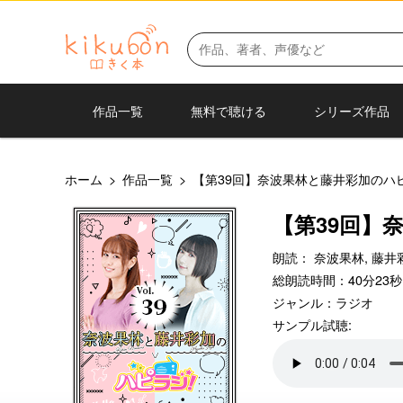
作品一覧
無料で聴ける
シリーズ作品
ホーム
>
作品一覧
>
【第39回】奈波果林と藤井彩加のハ
【第39回】
朗読：
奈波果林,
藤井
総朗読時間：40分23秒
ジャンル：
ラジオ
サンプル試聴: