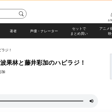
お
セットで
アニメ
著者
声優・ナレーター
まとめ買い
映
ピラジ！
奈波果林と藤井彩加のハピラジ！
彩加