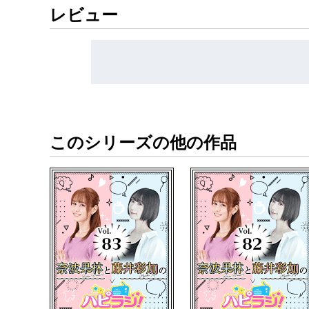
レビュー
https://www.youtube.com/@rrjradio
ハピラジ！はペットショップに行く前にペット
締め切りなどの情報はハピラジ公式「X」にて
https://x.com/rrjradio
このシリーズの他の作品