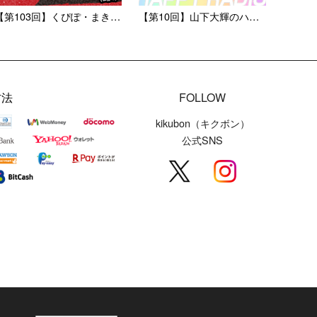
【第103回】くぴぽ・まきち...
【第10回】山下大輝のハピラ...
方法
FOLLOW
kikubon（キクボン）
公式SNS