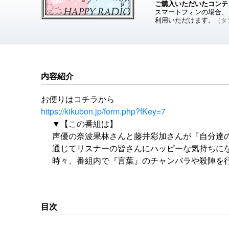
ご購入いただいたコンテ
スマートフォンの場合、ダ
利用いただけます。
（タブ
内容紹介
お便りはコチラから
https://kikubon.jp/form.php?fKey=7
▼【この番組は】
声優の奈波果林さんと藤井彩加さんが『自分達
通じてリスナーの皆さんにハッピーな気持ちに
時々、番組内で『言葉』のチャンバラや殺陣を
リスナーの皆に元気を出して貰ったり＆逆に励
お便りはコチラから
https://kikubon.jp/form.php?fKey=7
目次
楽曲提供：ハサミマン / 後藤まりこ