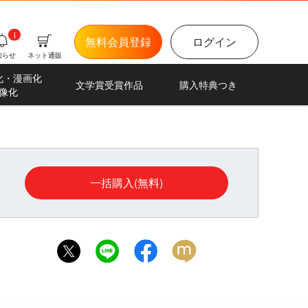
i
無料会員登録
ログイン
知らせ
ネット通販
化・漫画化
文学賞受賞作品
購入特典つき
像化
一括購入(無料)