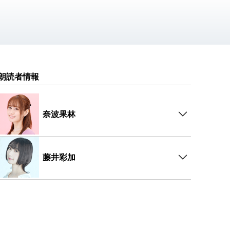
朗読者情報
奈波果林
藤井彩加