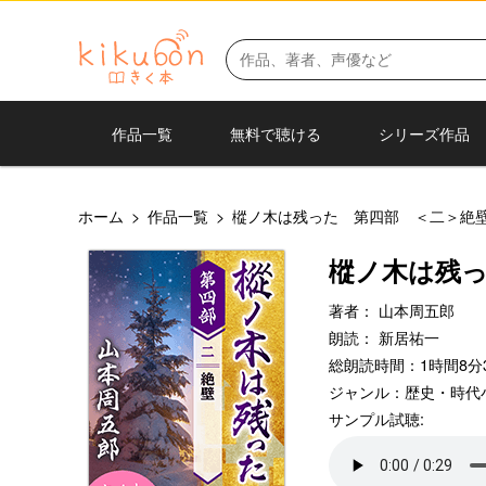
作品一覧
無料で聴ける
シリーズ作品
ホーム
>
作品一覧
>
樅ノ木は残った 第四部 ＜二＞絶
樅ノ木は残
著者：
山本周五郎
朗読：
新居祐一
総朗読時間：1時間8分
ジャンル：
歴史・時代
サンプル試聴: