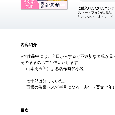
ご購入いただいたコンテ
スマートフォンの場合、ダ
利用いただけます。
（タブ
内容紹介
※本作品中には、今日からすると不適切な表現が見
そのままの形で配信いたします。
山本周五郎による名作時代小説
七十郎は酔っていた。
青根の温泉へ来て半月になる。去年（寛文七年
が、国老側は態度を明らかにせず、「なお吟味
気をくさらせて、この青根へ保養に来たのであ
目次
※本作品中には、今日からすると不適切な表現