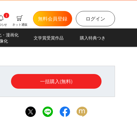
i
無料会員登録
ログイン
知らせ
ネット通販
化・漫画化
文学賞受賞作品
購入特典つき
像化
一括購入(無料)