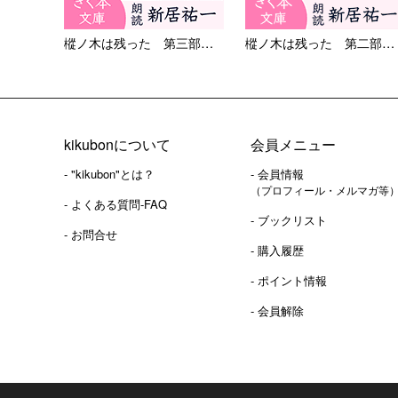
樅ノ木は残った 第三部 ＜十...
樅ノ木は残った 第二部 ＜一...
kikubonについて
会員メニュー
- "kikubon"とは？
- 会員情報
（プロフィール・メルマガ等
- よくある質問-FAQ
- ブックリスト
- お問合せ
- 購入履歴
- ポイント情報
- 会員解除