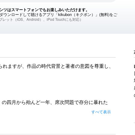
ンツはスマートフォンでもお楽しみいただけます。
ウンロードして聴けるアプリ「kikubon（キクボン）」(無料)をご
レット（iOS、Android）、iPod Touchにも対応）
られますが、作品の時代背景と著者の意図を尊重し、
）の四月から殆んど一年、席次問題で存分に暴れた
ちゅう」というばかりで、まったく埒があかない。
すべて表示
った。
が見られますが、作品の時代背景と著者の意図を尊