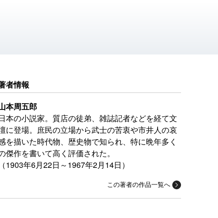
著者情報
山本周五郎
日本の小説家。質店の徒弟、雑誌記者などを経て文
壇に登場。庶民の立場から武士の苦衷や市井人の哀
感を描いた時代物、歴史物で知られ、特に晩年多く
の傑作を書いて高く評価された。
（1903年6月22日～1967年2月14日）
この著者の作品一覧へ