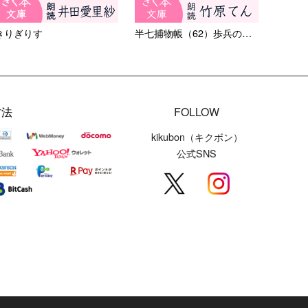
きりぎりす
半七捕物帳（62）歩兵の髪切...
方法
FOLLOW
kikubon（キクボン）
公式SNS