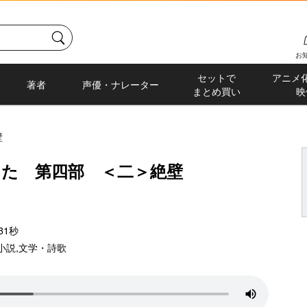
お
セットで
アニメ
著者
声優・ナレーター
まとめ買い
映
壁
った 第四部 ＜二＞絶壁
31秒
小説
,
文学・詩歌