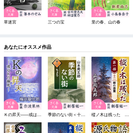
草迷宮
三つの宝
里の春、山の春
あなたにオススメ作品
Ｋの昇天――或はＫの溺死
季節のない街＜十二＞ちょろ
樅ノ木は残った 第一部 ＜十...