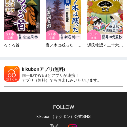
ろくろ首
樅ノ木は残った 第二部 ＜一...
源氏物語＜二十六＞常夏
kikubonアプリ(無料)
同一IDでWEBとアプリが連携！
アプリ（無料）でもお楽しみいただけます。
FOLLOW
kikubon（キクボン）公式SNS