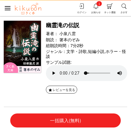
i
ログイン
お知らせ
ネット通販
さがす
幽霊滝の伝説
著者：
小泉八雲
朗読：
箸本のぞみ
総朗読時間：7分2秒
ジャンル：
文学・詩歌
,
短編小説
,
ホラー・怪
談
サンプル試聴:
レビューを見る
一括購入(無料)