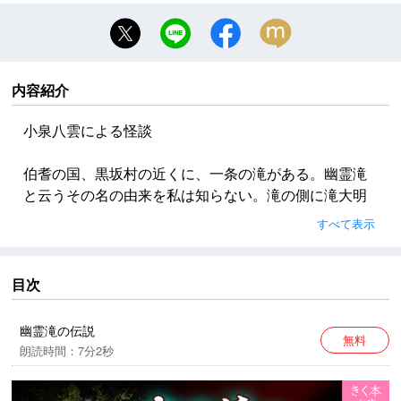
内容紹介
小泉八雲による怪談
伯耆の国、黒坂村の近くに、一条の滝がある。幽霊滝
と云うその名の由来を私は知らない。滝の側に滝大明
神と云う氏神の小さい社があって、社の前に小さい賽
すべて表示
銭箱がある。その賽銭箱について物語がある。
※本作品中には、今日からすると不適切な表現が見られ
目次
ますが、作品の時代背景と著者の意図を尊重し、その
ままの形で配信いたします。
幽霊滝の伝説
無料
朗読時間：7分2秒