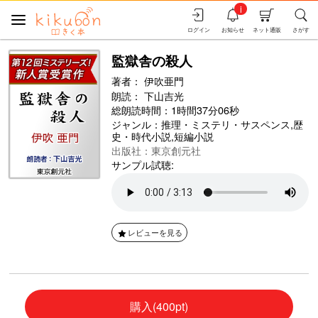
i
ログイン
お知らせ
ネット通販
さがす
監獄舎の殺人
著者：
伊吹亜門
朗読：
下山吉光
総朗読時間：1時間37分06秒
ジャンル：
推理・ミステリ・サスペンス
,
歴
史・時代小説
,
短編小説
出版社：東京創元社
サンプル試聴:
レビューを見る
購入(400pt)