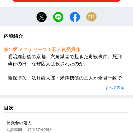
内容紹介
第12回ミステリーズ！新人賞受賞作
明治維新後の京都、六角獄舎で起きた毒殺事件。死刑
執行の日、なぜ囚人は殺されたのか。
新保博久・法月綸太郎・米澤穂信の三人が全員一致で
受賞作に選んだ、本格ミステリの雄篇。
すべて表示
(P)伊吹亜門・東京創元社・RRJ Inc.
目次
監獄舎の殺人
朗読時間：1時間37分06秒