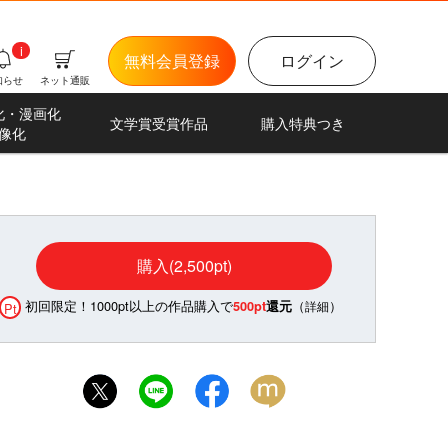
i
無料会員登録
ログイン
知らせ
ネット通販
化・漫画化
文学賞受賞作品
購入特典つき
像化
購入(2,500pt)
初回限定！1000pt以上の作品購入で
（
）
500pt
還元
詳細
Pt