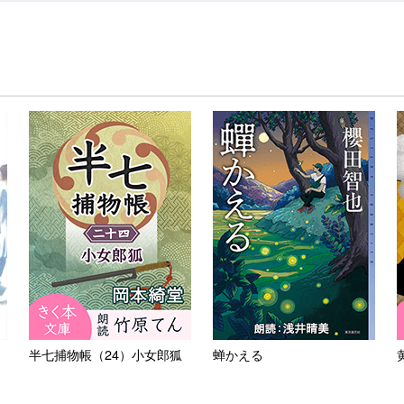
半七捕物帳（24）小女郎狐
蝉かえる