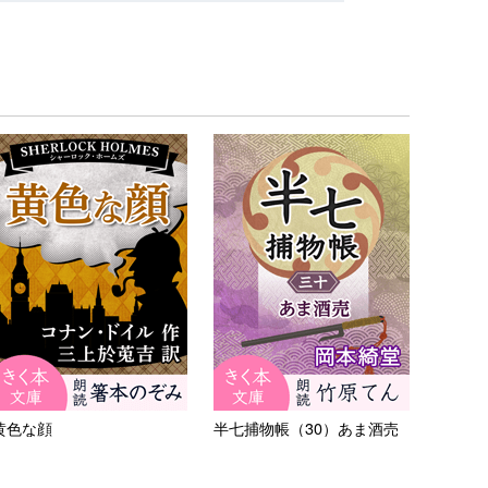
黄色な顔
半七捕物帳（30）あま酒売