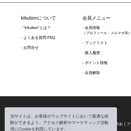
kikubonについて
会員メニュー
- "kikubon"とは？
- 会員情報
（プロフィール・メルマガ等
- よくある質問-FAQ
- ブックリスト
- お問合せ
- 購入履歴
- ポイント情報
- 会員解除
2016年 熊本地震 義捐金 チャリティ販売ご報告
当サイトは、お客様がウェブサイトにおいて最適な経
験ができるよう、アクセス解析やマーケティング活動
|
|
|
利用規約
個人情報の取り扱いについて
個人情報保護方針
ア
用にCookieを利用しています。
|
特定商取引法に基づく表記
お問い合わせ