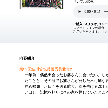
サンプル試聴:
ご購入いただいたコンテ
スマートフォンの場合、ダ
利用いただけます。
（タブ
内容紹介
第32回鮎川哲也賞優秀賞受賞作
一年前、偶然出会ったお婆さんに会いたい。し
たことと、その庭でお婆さんが発した不可解な
辞め鬱屈した日々を送る航大。春を告げる沈丁
い出し、記憶を頼りにその家を探していたとこ
学生拓海だった。拓海は植物への深い造詣と誠
さやかな“事件”を通して周囲の人間関係を見つ