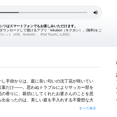
ンツはスマートフォンでもお楽しみいただけます。
ウンロードして聴けるアプリ「kikubon（キクボン）」(無料)をご
レット（iOS、Android）、iPod Touchにも対応）
かし手掛かりは、庭に良い匂いの沈丁花が咲いてい
言葉だけ――。思わぬトラブルによりサッカー部を
花の香りに、親切にしてくれたお婆さんのことを思
ろ出会ったのは、美しい庭を手入れする不愛想な大
実な心で、航大と共に謎に向き合う。植物が絡むさ
すべて表示
めなおす、優しさに満ちた連作ミステリ。鮎川哲也