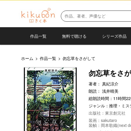
作品一覧
無料で聴ける
シリーズ作品
ホーム
>
作品一覧
>
勿忘草をさがして
勿忘草をさ
著者：
真紀涼介
朗読：
浅井晴美
総朗読時間：11時間22
ジャンル：
推理・ミス
出版社：東京創元社
装画：sakutaro
装幀：岡本歌織(next doo