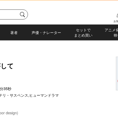
お
セットで
アニメ
著者
声優・ナレーター
まとめ買い
映
がして
分35秒
テリ・サスペンス
,
ヒューマンドラマ
r design)