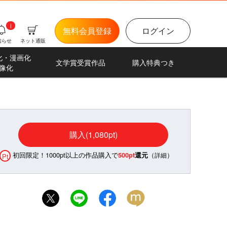
i
無料会員登録
ログイン
知らせ
ネット通販
化・漫画化
文学賞受賞作品
購入特典つき
像化
購入(1,080pt)
初回限定！1000pt以上の作品購入で
（
）
500pt
還元
詳細
Pt