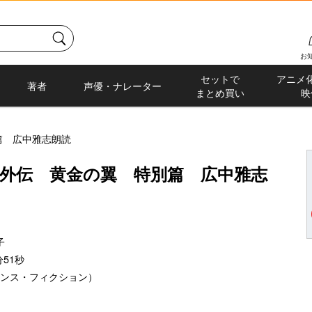
お
セットで
アニメ
著者
声優・ナレーター
まとめ買い
映
篇 広中雅志朗読
外伝 黄金の翼 特別篇 広中雅志
子
51秒
エンス・フィクション）