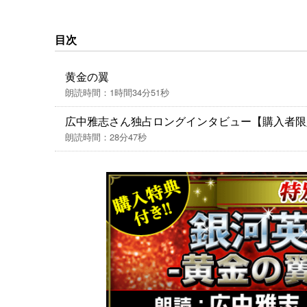
目次
黄金の翼
朗読時間：1時間34分51秒
広中雅志さん独占ロングインタビュー【購入者限
朗読時間：28分47秒