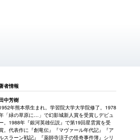
著者情報
田中芳樹
1952年熊本県生まれ。学習院大学大学院修了。1978
年「緑の草原に…」で幻影城新人賞を受賞しデビュ
ー。1988年『銀河英雄伝説』で第19回星雲賞を受
賞。代表作に『創竜伝』『マヴァール年代記』『ア
ルスラーン戦記』『薬師寺涼子の怪奇事件簿』シリ