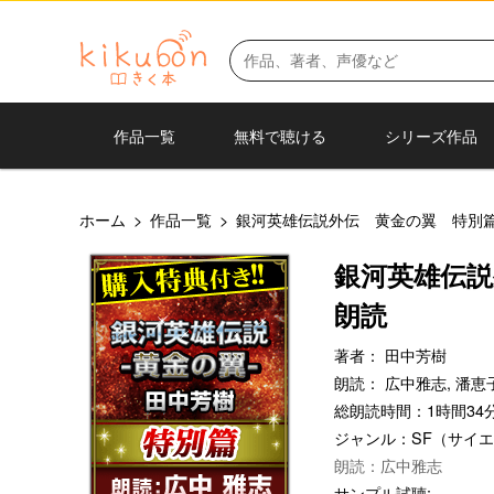
作品一覧
無料で聴ける
シリーズ作品
ホーム
>
作品一覧
>
銀河英雄伝説外伝 黄金の翼 特別
銀河英雄伝説
朗読
著者：
田中芳樹
朗読：
広中雅志,
潘恵
総朗読時間：1時間34分
ジャンル：
SF（サイ
朗読：広中雅志
サンプル試聴: