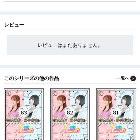
のラジオ番組。
ハピラジ！YouTubeチャンネルはこちら
https://www.youtube.com/@rrjradio
レビュー
ハピラジ！はペットショップに行く前にペットの里親
になることを勝手に推奨してます。
締め切りなどの情報はハピラジ公式「X」にてご案内を
レビューはまだありません。
させて頂いております。
https://x.com/rrjradio
このシリーズの他の作品
一覧へ