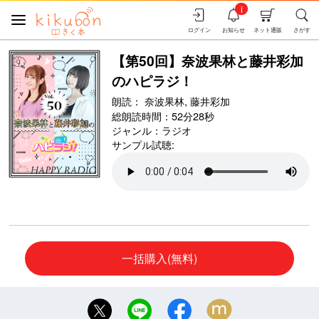
i
ログイン
お知らせ
ネット通販
さがす
【第50回】奈波果林と藤井彩加
のハピラジ！
朗読：
奈波果林,
藤井彩加
総朗読時間：52分28秒
ジャンル：
ラジオ
サンプル試聴:
一括購入(無料)