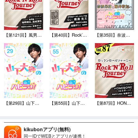
【第121回】風男塾のRoc...
【第40回】Rock’N’R...
【第35回】奈波果林と藤井彩...
【第29回】山下大輝のハピラ...
【第55回】山下大輝のハピラ...
【第87回】HONEBONE...
kikubonアプリ(無料)
同一IDでWEBとアプリが連携！