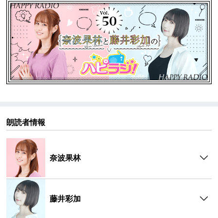
▼【パーソナリティ】
奈波 果林（Karin Nanami）
誕生日：1月7日
出身地：北海道
方言：北海道弁
血液型：A型
趣味・特技：ミニチュアフィギュア収集、スポーツチ
ャンバラ（初段）、フェンシング、小動物看護士免許
藤井 彩加（Ayaka Fujii）
朗読者情報
誕生日：8月16日
出身地：茨城県
血液型：O型
奈波果林
趣味・特技：ご飯を食べること、楽器（トランペッ
ト、ベース）、殺陣、ダーツ
藤井彩加
▼『ハピラジ！』とは
ハピラジ！は2013年から放送している声優＆アイドル