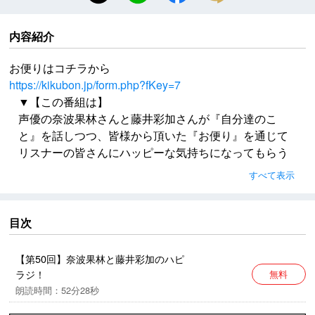
内容紹介
お便りはコチラから
https://kikubon.jp/form.php?fKey=7
▼【この番組は】
声優の奈波果林さんと藤井彩加さんが『自分達のこ
と』を話しつつ、皆様から頂いた『お便り』を通じて
リスナーの皆さんにハッピーな気持ちになってもらう
番組です。
すべて表示
時々、番組内で『言葉』のチャンバラや殺陣を行うこ
ともあるかも？？？
リスナーの皆に元気を出して貰ったり＆逆に励まして
目次
貰ったりもすることもあるかも？
お便りはコチラから
【第50回】奈波果林と藤井彩加のハピ
https://kikubon.jp/form.php?fKey=7
ラジ！
無料
朗読時間：52分28秒
楽曲提供：ハサミマン / 後藤まりこ