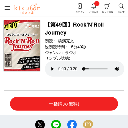
i
ログイン
お知らせ
ネット通販
さがす
【第49回】Rock’N’Roll
Journey
朗読：
橋満克文
総朗読時間：15分40秒
ジャンル：
ラジオ
サンプル試聴:
一括購入(無料)