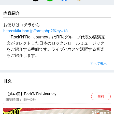
内容紹介
お便りはコチラから
https://kikubon.jp/form.php?fKey=13
「Rock’N’Roll Journey」はRRJグループ代表の橋満克
文がセレクトした日本のロックンロールミュージック
をご紹介する番組です。ライブハウスで活躍する音楽
もご紹介します。
第49回目では、East Of Eden、ZIGGY、hideの楽曲を
すべて表示
紹介します。
※キクボンでは楽曲の配信はございません。
目次
BGM提供：後藤まりこ（敬称略・五十音順）
【第49回】Rock’N’Roll Journey
無料
公式X
朗読時間：15分40秒
https://x.com/radioRRJ
※ハッシュタグ #RRJ825