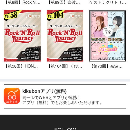
【第6回】Rock’N’Ro...
【第69回】奈波果林と藤井彩...
ゲスト：クリトリック・リス ...
【第58回】HONEBONE...
【第104回】くぴぽ・まきち...
【第73回】奈波果林と藤井彩...
kikubonアプリ(無料)
同一IDでWEBとアプリが連携！
アプリ（無料）でもお楽しみいただけます。
FOLLOW