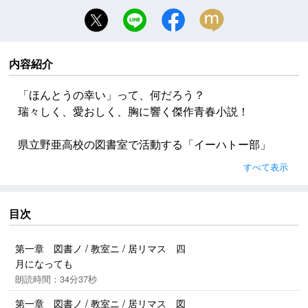
内容紹介
「ほんとうの幸い」って、何だろう？
瑞々しく、愛おしく、胸に響く傑作青春小説！
県立野亜高校の図書室で活動する「イーハトー部」
は、宮沢賢治を研究する弱小同好会だ。部長だった風
すべて表示
見先輩は、なぜ突然学校から消えてしまったのか。高
校生たちは、賢治が残した言葉や詩、そして未完の傑
作『銀河鉄道の夜』をひもときながら、先輩の謎を追
目次
い、やがてそれぞれの「ほんとう」と直面する。今を
生きる高校生たちの青春と、宮沢賢治の言葉が深く共
第一章 図書ノ / 教室ニ / 居リマス 四
鳴する感動長編。
月になっても
朗読時間：34分37秒
第一章 図書ノ / 教室ニ / 居リマス 図