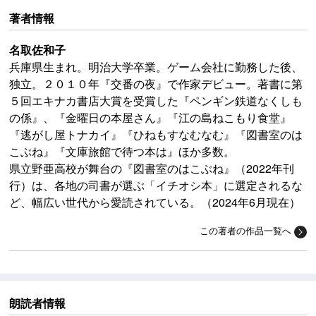
著者情報
名取佐和子
兵庫県生まれ。明治大学卒業。ゲーム会社に勤務した後、
独立。２０１０年『交番の夜』で作家デビュー。著書に第
５回エキナカ書店大賞を受賞した『ペンギン鉄道なくしも
の係』、『金曜日の本屋さん』『江の島ねこもり食堂』
『逃がし屋トナカイ』『ひねもすなむなむ』『図書室のは
こぶね』『文庫旅館で待つ本は』ほか多数。
県立野亜高校が舞台の『図書室のはこぶね』（2022年刊
行）は、各地の司書が選ぶ「イチオシ本」に選定されるな
ど、幅広い世代から愛読されている。（2024年6月現在）
この著者の作品一覧へ
朗読者情報