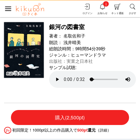
i
ログイン
お知らせ
ネット通販
さがす
銀河の図書室
著者：
名取佐和子
朗読：
浅井晴美
総朗読時間：9時間54分39秒
ジャンル：
ヒューマンドラマ
出版社：実業之日本社
サンプル試聴:
購入(2,500pt)
初回限定！1000pt以上の作品購入で
（
）
500pt
還元
詳細
Pt