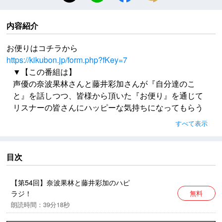
内容紹介
お便りはコチラから
https://kikubon.jp/form.php?fKey=7
▼【この番組は】
声優の奈波果林さんと藤井彩加さんが『自分達のこ
と』を話しつつ、皆様から頂いた『お便り』を通じて
リスナーの皆さんにハッピーな気持ちになってもらう
番組です。
すべて表示
時々、番組内で『言葉』のチャンバラや殺陣を行うこ
ともあるかも？？？
リスナーの皆に元気を出して貰ったり＆逆に励まして
目次
貰ったりもすることもあるかも？
お便りはコチラから
【第54回】奈波果林と藤井彩加のハピ
https://kikubon.jp/form.php?fKey=7
ラジ！
無料
朗読時間：39分18秒
楽曲提供：ハサミマン / 後藤まりこ