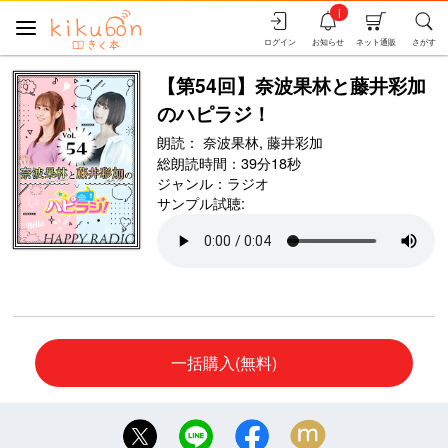
i
ログイン
お知らせ
ネット通販
さがす
【第54回】奈波果林と藤井彩加
のハピラジ！
朗読：
奈波果林,
藤井彩加
総朗読時間：39分18秒
ジャンル：
ラジオ
サンプル試聴:
一括購入(無料)