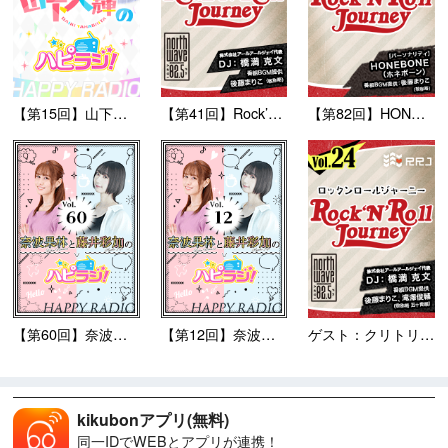
【第15回】山下大輝のハピラ...
【第41回】Rock’N’R...
【第82回】HONEBONE...
【第60回】奈波果林と藤井彩...
【第12回】奈波果林と藤井彩...
ゲスト：クリトリック・リス ...
kikubonアプリ(無料)
同一IDでWEBとアプリが連携！