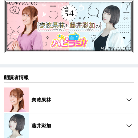
▼【パーソナリティ】
奈波 果林（Karin Nanami）
誕生日：1月7日
出身地：北海道
方言：北海道弁
血液型：A型
趣味・特技：ミニチュアフィギュア収集、スポーツチ
ャンバラ（初段）、フェンシング、小動物看護士免許
藤井 彩加（Ayaka Fujii）
朗読者情報
誕生日：8月16日
出身地：茨城県
血液型：O型
奈波果林
趣味・特技：ご飯を食べること、楽器（トランペッ
ト、ベース）、殺陣、ダーツ
藤井彩加
▼『ハピラジ！』とは
ハピラジ！は2013年から放送している声優＆アイドル