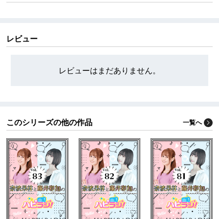
のラジオ番組。
ハピラジ！YouTubeチャンネルはこちら
https://www.youtube.com/@rrjradio
レビュー
ハピラジ！はペットショップに行く前にペットの里親
になることを勝手に推奨してます。
締め切りなどの情報はハピラジ公式「X」にてご案内を
レビューはまだありません。
させて頂いております。
https://x.com/rrjradio
このシリーズの他の作品
一覧へ