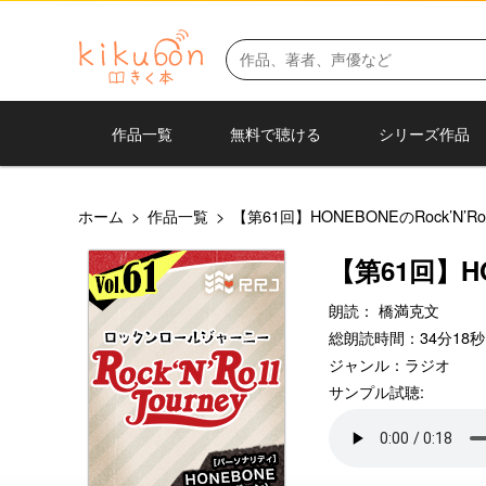
作品一覧
無料で聴ける
シリーズ作品
ホーム
>
作品一覧
>
【第61回】HONEBONEのRock’N’Roll
【第61回】HON
朗読：
橋満克文
総朗読時間：34分18秒
ジャンル：
ラジオ
サンプル試聴: