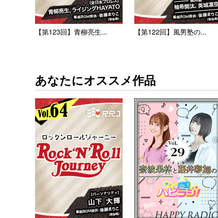
【第123回】青柳亮生...
【第122回】風男塾の...
あなたにオススメ作品