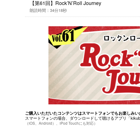
【ラジオ「Rock’N’Roll Journey」】
【第61回】Rock’N’Roll Journey
LuckyFM（茨城放送）にて毎週土曜日23時か
朗読時間：34分18秒
ご購入いただいたコンテンツはスマートフォンでもお楽しみい
スマートフォンの場合、ダウンロードして聴けるアプリ「kiku
（iOS、Android）、iPod Touchにも対応）