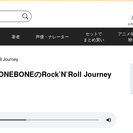
お
セットで
アニメ
著者
声優・ナレーター
まとめ買い
映
 Journey
EBONEのRock’N’Roll Journey