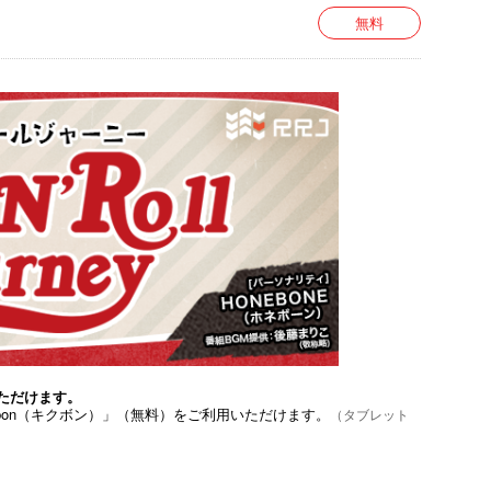
無料
らレギュラー放送中！
ただけます。
bon（キクボン）」（無料）をご利用いただけます。
（タブレット