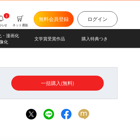
i
無料会員登録
ログイン
知らせ
ネット通販
化・漫画化
文学賞受賞作品
購入特典つき
像化
一括購入(無料)