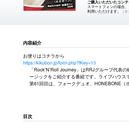
ご購入いただいたコンテ
スマートフォンの場合、ダ
利用いただけます。
（タブ
内容紹介
お便りはコチラから
https://kikubon.jp/form.php?fKey=13
「Rock’N’Roll Journey」はRRJグ
ージックをご紹介する番組です。ライブハウス
第61回目は、フォークデュオ、HONEBONE
BGM提供：後藤まりこ（敬称略・五十音順）
公式X
目次
https://x.com/radioRRJ