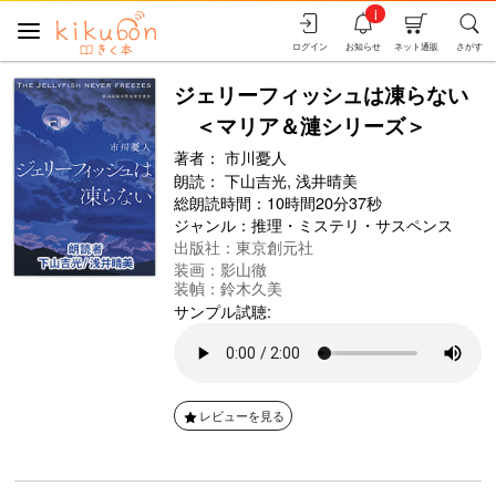
i
ログイン
お知らせ
ネット通販
さがす
ジェリーフィッシュは凍らない
＜マリア＆漣シリーズ＞
著者：
市川憂人
朗読：
下山吉光,
浅井晴美
総朗読時間：10時間20分37秒
ジャンル：
推理・ミステリ・サスペンス
出版社：東京創元社
装画：影山徹
装幀：鈴木久美
サンプル試聴:
レビューを見る