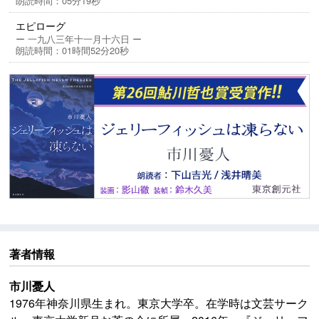
朗読時間：05分19秒
エピローグ
ー 一九八三年十一月十六日 ー
朗読時間：01時間52分20秒
著者情報
市川憂人
1976年神奈川県生まれ。東京大学卒。在学時は文芸サーク