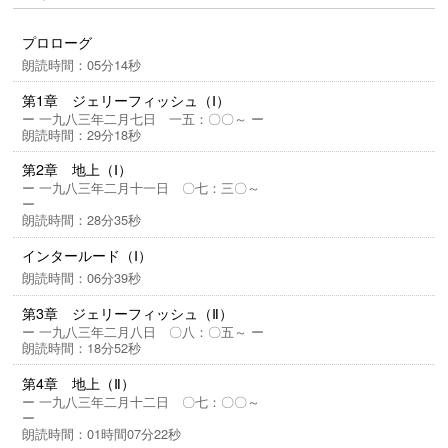
次々と犠牲者が……。21世紀の『そして誰もいなくな
った』登場！ 選考委員絶賛、精緻に描かれた本格ミ
プロローグ
ステリ。第26回鮎川哲也賞受賞作。
朗読時間：05分14秒
第1章 ジェリーフィッシュ（Ⅰ）
(P) 市川憂人・東京創元社・RRJ Inc.
ー 一九八三年二月七日 一五：〇〇～ ー
朗読時間：29分18秒
第2章 地上（Ⅰ）
ー 一九八三年二月十一日 〇七：三〇～
ー
朗読時間：28分35秒
インタールード（Ⅰ）
朗読時間：06分39秒
第3章 ジェリーフィッシュ（Ⅱ）
ー 一九八三年二月八日 〇八：〇五～ ー
朗読時間：18分52秒
第4章 地上（Ⅱ）
ー 一九八三年二月十二日 〇七：〇〇～
ー
朗読時間：01時間07分22秒