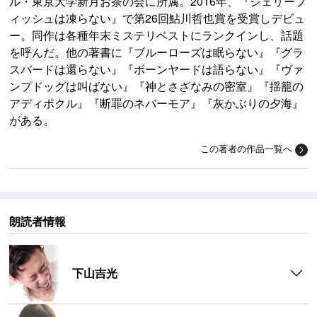
ル・東京大学新月お茶の会に所属。2016年、『ジェリーフ
ィッシュは凍らない』で第26回鮎川哲也賞を受賞しデビュ
ー。同作は各種年末ミステリベストにランクインし、話題
を呼んだ。他の著書に『ブルーローズは眠らない』『グラ
スバードは還らない』『ボーンヤードは語らない』『ヴァ
ンプドッグは叫ばない』『神とさざなみの密室』『揺籠の
アディポクル』『断罪のネバーモア』『灰かぶりの夕海』
がある。
この著者の作品一覧へ
朗読者情報
下山吉光