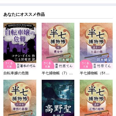
あなたにオススメ作品
自転車嬢の危難
半七捕物帳（7）奥女中
半七捕物帳（51）大森の鶏