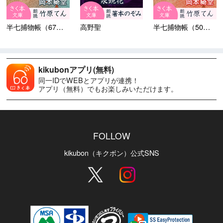
半七捕物帳（67）薄雲の碁盤
高野聖
半七捕物帳（50）正雪の絵馬
kikubonアプリ(無料)
同一IDでWEBとアプリが連携！
アプリ（無料）でもお楽しみいただけます。
FOLLOW
kikubon（キクボン）公式SNS