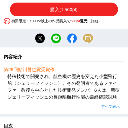
購入(1,500pt)
初回限定！1000pt以上の作品購入で
（
）
500pt
還元
詳細
Pt
内容紹介
第26回鮎川哲也賞受賞作
特殊技術で開発され、航空機の歴史を変えた小型飛行
船〈ジェリーフィッシュ〉。その発明者であるファイ
ファー教授を中心とした技術開発メンバー6人は、新型
ジェリーフィッシュの長距離航行性能の最終確認試験
に臨んでいた。ところが航行試験中に、閉鎖状況の艇
すべて表示
内でメンバーの一人が死体となって発見される。さら
に、自動航行システムが暴走し、彼らは試験機ごと雪
山に閉じ込められてしまう。脱出する術もない中、
目次