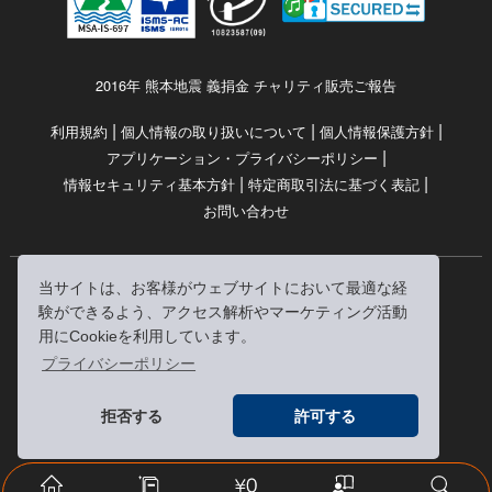
2016年 熊本地震 義捐金 チャリティ販売ご報告
|
|
|
利用規約
個人情報の取り扱いについて
個人情報保護方針
|
アプリケーション・プライバシーポリシー
|
|
情報セキュリティ基本方針
特定商取引法に基づく表記
お問い合わせ
当サイトは、お客様がウェブサイトにおいて最適な経
© RRJ Inc.
験ができるよう、アクセス解析やマーケティング活動
（kikubon/キクボン/きく本/きくほん/キクホン）は
用にCookieを利用しています。
株式会社RRJの登録商標です。
プライバシーポリシー
※当サイトへのリンクは、どうぞご自由にお貼りください
拒否する
許可する