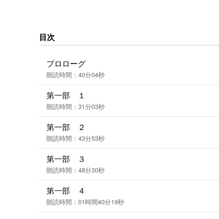
か？『夜の写本師』で読書界を瞠目させた著者
＜版権表示＞
目次
(P) 乾石智子・東京創元社・RRJ Inc.
プロローグ
朗読時間：40分04秒
第一部 １
朗読時間：31分03秒
第一部 ２
朗読時間：43分53秒
第一部 ３
朗読時間：48分30秒
第一部 ４
朗読時間：01時間40分19秒