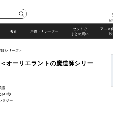
お
セットで
アニメ
著者
声優・ナレーター
まとめ買い
映
道師シリーズ＞
 ＜オーリエラントの魔道師シリー
美雪
分47秒
ンタジー