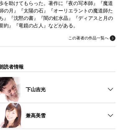
歩を助けてもらった。著作に『夜の写本師』『魔道
師の月』『太陽の石』『オーリエラントの魔道師た
ち』『沈黙の書』『闇の虹水晶』『ディアスと月の
誓約』『竜鏡の占人』などがある。
この著者の作品一覧へ
朗読者情報
下山吉光
兼高美雪