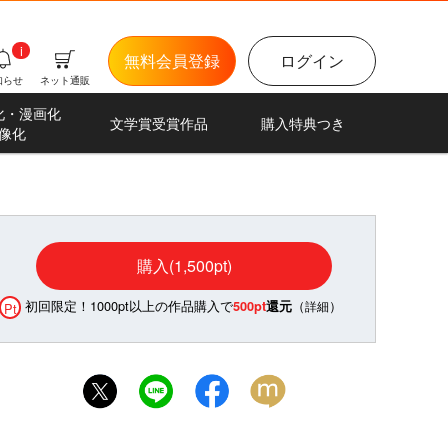
i
無料会員登録
ログイン
知らせ
ネット通販
化・漫画化
文学賞受賞作品
購入特典つき
像化
購入(1,500pt)
初回限定！1000pt以上の作品購入で
（
）
500pt
還元
詳細
Pt