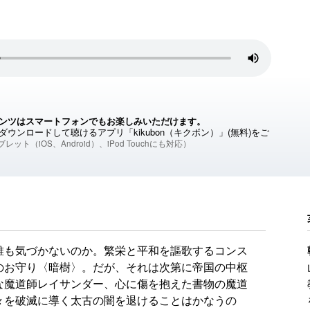
ンツはスマートフォンでもお楽しみいただけます。
ウンロードして聴けるアプリ「kikubon（キクボン）」(無料)をご
レット（iOS、Android）、iPod Touchにも対応）
誰も気づかないのか。繁栄と平和を謳歌するコンス
のお守り〈暗樹〉。だが、それは次第に帝国の中枢
な魔道師レイサンダー、心に傷を抱えた書物の魔道
々を破滅に導く太古の闇を退けることはかなうの