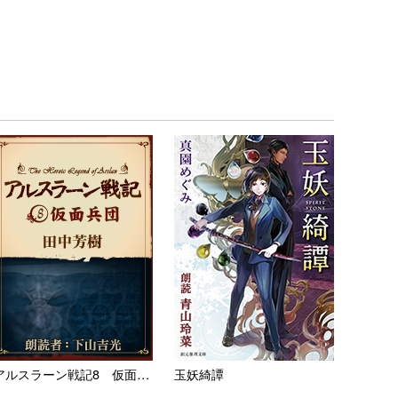
アルスラーン戦記8 仮面兵団
玉妖綺譚