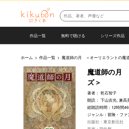
作品一覧
無料で聴ける
シリーズ作品
ホーム
>
作品一覧
>
魔道師の月 ＜オーリエラントの魔
魔道師の月
ズ＞
著者：
乾石智子
朗読：
下山吉光,
兼高
総朗読時間：12時間46
ジャンル：
冒険・ファ
出版社：東京創元社
装画：羽住都