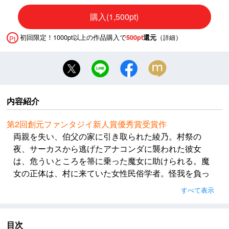
購入(1,500pt)
初回限定！1000pt以上の作品購入で
（
）
500pt
還元
詳細
Pt
内容紹介
第2回創元ファンタジイ新人賞優秀賞受賞作
両親を失い、伯父の家に引き取られた綾乃。村祭の
夜、サーカスから逃げたアナコンダに襲われた彼女
は、危ういところを箒に乗った魔女に助けられる。魔
女の正体は、村に来ていた女性民俗学者。怪我を負っ
た綾乃は、救い主の母校で治療を受け、そのまま入学
すべて表示
することに。だがそこは、妖怪たちが魔女と一緒に魔
法を学ぶ奇妙な学校だった。第2回創元ファンタジイ新
人賞優秀賞受賞作。
目次