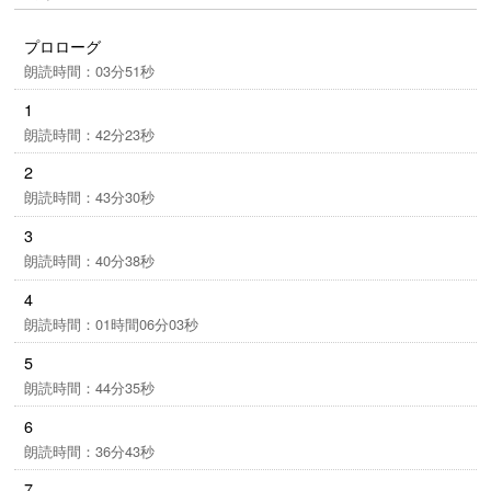
＜版権表示＞
プロローグ
（P）白鷺あおい・東京創元社・RRJ Inc.
朗読時間：03分51秒
1
朗読時間：42分23秒
2
朗読時間：43分30秒
3
朗読時間：40分38秒
4
朗読時間：01時間06分03秒
5
朗読時間：44分35秒
6
朗読時間：36分43秒
7