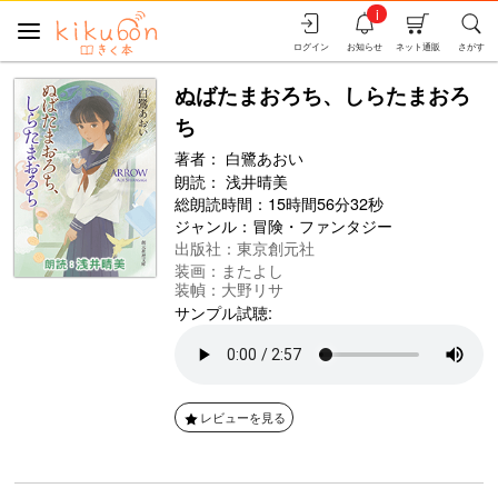
i
ログイン
お知らせ
ネット通販
さがす
ぬばたまおろち、しらたまおろ
ち
著者：
白鷺あおい
朗読：
浅井晴美
総朗読時間：15時間56分32秒
ジャンル：
冒険・ファンタジー
出版社：東京創元社
装画：またよし
装幀：大野リサ
サンプル試聴:
レビューを見る