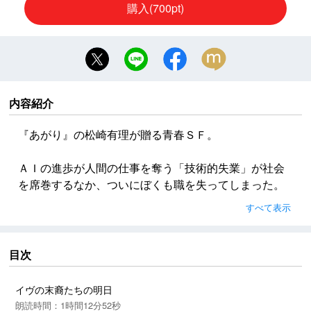
購入(700pt)
内容紹介
『あがり』の松崎有理が贈る青春ＳＦ。
ＡＩの進歩が人間の仕事を奪う「技術的失業」が社会
を席巻するなか、ついにぼくも職を失ってしまった。
すでに実施されているベーシックインカムの給付金だ
すべて表示
けでは暮らしていけない。人間にしかできない仕事
は……と考えて探し当てたのは、高額報酬の、新薬の
治験アルバイトだった。採用されたぼくはクライアン
目次
トのもとへ向かうが。
イヴの末裔たちの明日
＜版権表示＞
朗読時間：1時間12分52秒