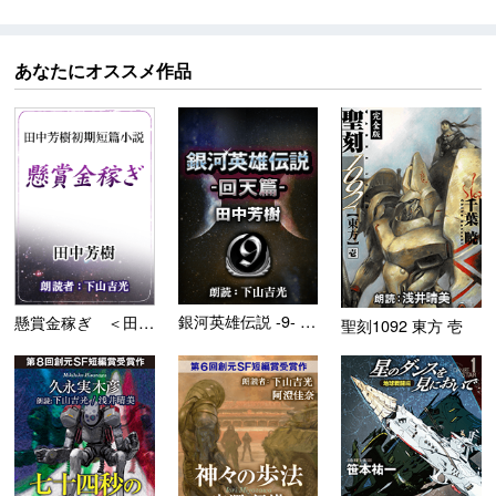
あなたにオススメ作品
銀河英雄伝説 -9- 回天篇
懸賞金稼ぎ ＜田中芳樹短篇小...
聖刻1092 東方 壱