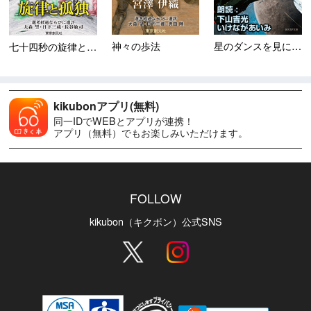
神々の歩法
星のダンスを見においで 地球...
七十四秒の旋律と孤独
kikubonアプリ(無料)
同一IDでWEBとアプリが連携！
アプリ（無料）でもお楽しみいただけます。
FOLLOW
kikubon（キクボン）公式SNS