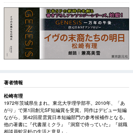
(P)松崎有理・東京創元社・RRJ Inc.
著者情報
松崎有理
1972年茨城県生まれ。東北大学理学部卒。2010年、「あ
がり」で第1回創元SF短編賞を受賞。同作はデビュー短編
ながら、第42回星雲賞日本短編部門の参考候補作となる。
他の著書に『代書屋ミクラ』『洞窟で待っていた』『就職
相談員蛇足軒の生活と意見』。