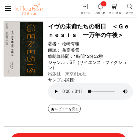
i
ログイン
お知らせ
ネット通販
さがす
イヴの末裔たちの明日 ＜Ｇｅ
ｎｅｓｉｓ 一万年の午後＞
著者：
松崎有理
朗読：
兼高美雪
総朗読時間：1時間12分52秒
ジャンル：
SF（サイエンス・フィクショ
ン）
出版社：東京創元社
サンプル試聴:
レビューを見る