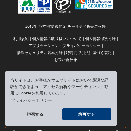
2016年 熊本地震 義捐金 チャリティ販売ご報告
|
|
|
利用規約
個人情報の取り扱いについて
個人情報保護方針
|
アプリケーション・プライバシーポリシー
|
|
情報セキュリティ基本方針
特定商取引法に基づく表記
お問い合わせ
当サイトは、お客様がウェブサイトにおいて最適な経
© RRJ Inc.
験ができるよう、アクセス解析やマーケティング活動
（kikubon/キクボン/きく本/きくほん/キクホン）は
用にCookieを利用しています。
株式会社RRJの登録商標です。
プライバシーポリシー
※当サイトへのリンクは、どうぞご自由にお貼りください
拒否する
許可する