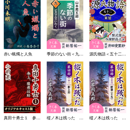
赤い蝋燭と人魚
季節のない街＜九＞ビスマルク...
源氏物語＜五十二＞東屋
真田十勇士１ 参上、猿飛佐助
樅ノ木は残った 第四部 ＜十...
樅ノ木は残った 第四部 ＜十...