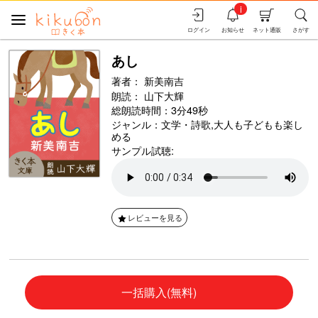
i
ログイン
お知らせ
ネット通販
さがす
あし
著者：
新美南吉
朗読：
山下大輝
総朗読時間：3分49秒
ジャンル：
文学・詩歌
,
大人も子どもも楽し
める
サンプル試聴:
レビューを見る
一括購入(無料)