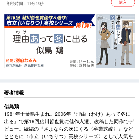
購入
朗読時間：11分43秒
著者情報
似鳥鶏
1981年千葉県生まれ。2006年『理由（わけ）あって冬に
出る』で第16回鮎川哲也賞に佳作入選、改稿した同作でデ
ビュー。続編の『さよならの次にくる〈卒業式編〉』など
とともに〈市立（いちりつ）高校シリーズ〉として人気を