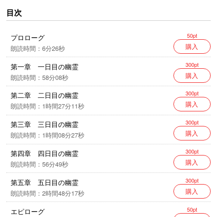
第三者の立会いが必要だ。……かくして第三者として
目次
白羽の矢を立てられた葉山君は夜の芸術棟へと足を運
ぶが、予想に反して幽霊は本当に現れた！ にわか高
50pt
プロローグ
校生探偵団が解明した幽霊騒ぎの真相とは？ 第16回
購入
朗読時間：6分26秒
鮎川哲也賞に佳作入選したコミカルなミステリ。
300pt
第一章 一日目の幽霊
購入
朗読時間：58分08秒
＜版権表示＞
(P)似鳥鶏・東京創元社・RRJ Inc.
300pt
第二章 二日目の幽霊
購入
朗読時間：1時間27分11秒
300pt
第三章 三日目の幽霊
購入
朗読時間：1時間08分27秒
300pt
第四章 四日目の幽霊
購入
朗読時間：56分49秒
300pt
第五章 五日目の幽霊
購入
朗読時間：2時間48分17秒
50pt
エピローグ