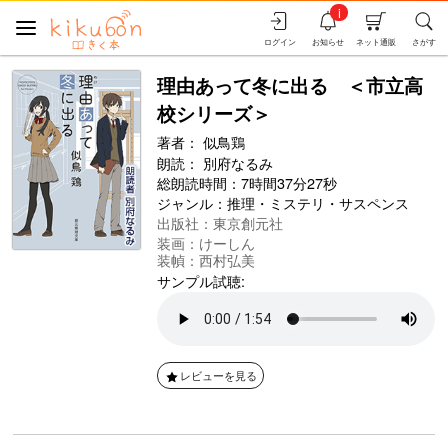
i
ログイン
お知らせ
ネット通販
さがす
理由あって冬に出る ＜市立高
校シリーズ＞
著者：
似鳥鶏
朗読：
別府なるみ
総朗読時間：7時間37分27秒
ジャンル：
推理・ミステリ・サスペンス
出版社：東京創元社
装画：けーしん
装幀：西村弘美
サンプル試聴:
レビューを見る